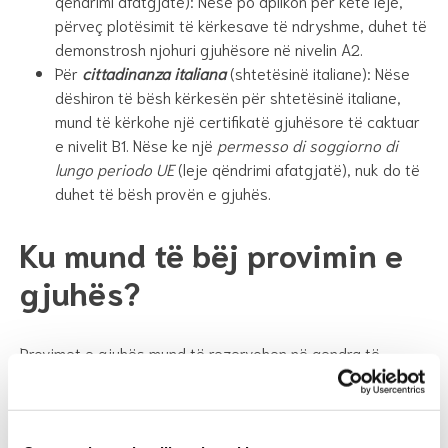
qëndrimi afatgjatë): Nëse po aplikon për këtë leje,
përveç plotësimit të kërkesave të ndryshme, duhet të
demonstrosh njohuri gjuhësore në nivelin A2.
Për
cittadinanza italiana
(shtetësinë italiane): Nëse
dëshiron të bësh kërkesën për shtetësinë italiane,
mund të kërkohe një certifikatë gjuhësore të caktuar
e nivelit B1. Nëse ke një
permesso di soggiorno di
lungo periodo UE
(leje qëndrimi afatgjatë), nuk do të
duhet të bësh provën e gjuhës.
Ku mund të bëj provimin e
gjuhës?
Provimet e gjuhës mund të rezervohen në qendra të
specializuara dhe institute të autorizuara gjuhësore. Disa
nga organizatat më të njohura që ofrojnë teste gjuhësore
në Itali janë: