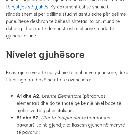
të njohjes së gjuhës
. Ky dokument është shumë i
rëndësishëm si për qëllime studimi ashtu edhe për qëllime
pune. Nëse dëshiron të bëhesh shtetas italian, mund të
duhet gjithashtu të demonstrosh njohurinë tënde të
gjuhës italiane.
Nivelet gjuhësore
Ekzistojnë nivele të ndryshme të njohurive gjuhësore, duke
filluar nga ato bazë në ato të avancuara:
A1 dhe A2
,
Utente Elementare
(përdorues
elementar) dhe do të thotë që ke një nivel bazë të
njohurive të gjuhës italiane;
B1 dhe B2
,
Utente Indipendente
(përdorues i
pavarur). Je në gjendje ta flasësh gjuhën në mënyrë
të pavarur;