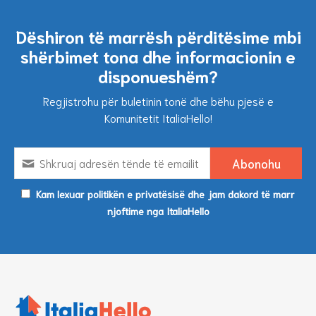
Dëshiron të marrësh përditësime mbi
shërbimet tona dhe informacionin e
disponueshëm?
Regjistrohu për buletinin tonë dhe bëhu pjesë e
Komunitetit ItaliaHello!
Kam lexuar politikën e privatësisë dhe jam dakord të marr
njoftime nga ItaliaHello