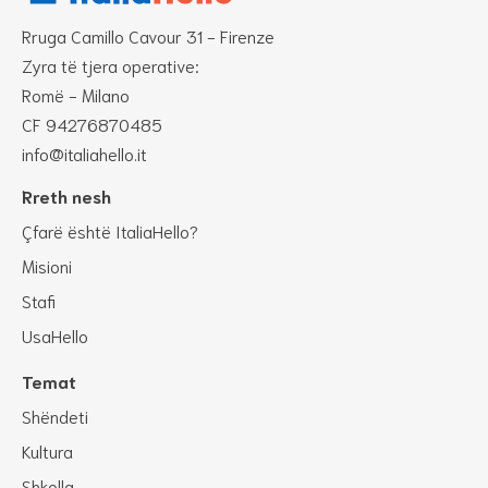
Rruga Camillo Cavour 31 - Firenze
Zyra të tjera operative:
Romë - Milano
CF 94276870485
info@italiahello.it
Rreth nesh
Çfarë është ItaliaHello?
Misioni
Stafi
UsaHello
Temat
Shëndeti
Kultura
Shkolla