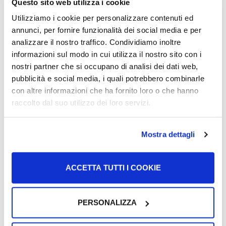
Questo sito web utilizza i cookie
Centri Provinciali per l’Istruzione degli Adulti
(
CPIA
)
Utilizziamo i cookie per personalizzare contenuti ed
(Qendra e Lëshimit të Provave për Arsimin e të
annunci, per fornire funzionalità dei social media e per
Rriturve). Mund të kërkosh atë pranë zones ku jeton
analizzare il nostro traffico. Condividiamo inoltre
në Google duke shkruar:
“CPIA + emrin e qytetit ku
informazioni sul modo in cui utilizza il nostro sito con i
jeton”
;
nostri partner che si occupano di analisi dei dati web,
Enti Certificatori
(Organizata Certifikuese):
pubblicità e social media, i quali potrebbero combinarle
Organizata si
Università di Roma Tre
,
Università per
con altre informazioni che ha fornito loro o che hanno
Stranieri di Perugia
(Universiteti për të Huajit në
raccolto dal suo utilizzo dei loro servizi.
Perugia) dhe
Università di Siena
(Universiteti i
Sienës) janë ndër më të njohurat për lëshimin e
Mostra dettagli
çertifikatave gjuhësore në Itali;
Scuole di lingue
(shkollat e gjuhëve të huaja): Shkollat
​​private të gjuhës shpesh ofrojnë kurse përgatitore
ACCETTA TUTTI I COOKIE
dhe teste për certifikatat e gjuhës.
Mund të dërgosh një aplikim për të marrë testin e gjuhës
PERSONALIZZA
në
Prefettura
(Prefekturën) e vëndit ku banon përmes
kësaj faqeje
.