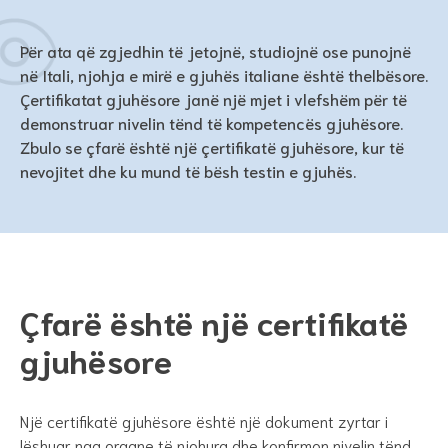
Për ata që zgjedhin të jetojnë, studiojnë ose punojnë
në Itali, njohja e mirë e gjuhës italiane është thelbësore.
Çertifikatat gjuhësore janë një mjet i vlefshëm për të
demonstruar nivelin tënd të kompetencës gjuhësore.
Zbulo se çfarë është një çertifikatë gjuhësore, kur të
nevojitet dhe ku mund të bësh testin e gjuhës.
Çfarë është një certifikatë
gjuhësore
Një certifikatë gjuhësore është një dokument zyrtar i
lëshuar nga organe të njohura dhe konfirmon nivelin tënd