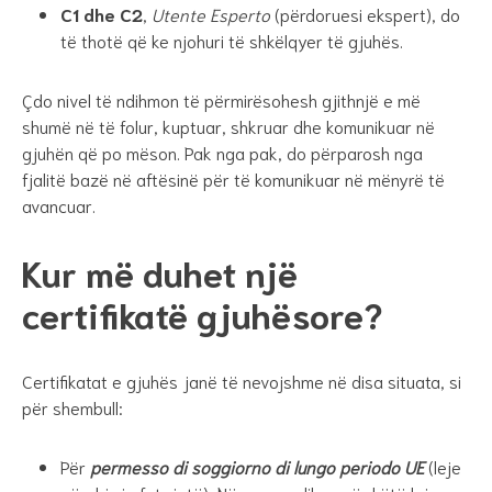
C1 dhe C2
,
Utente Esperto
(përdoruesi ekspert), do
të thotë që ke njohuri të shkëlqyer të gjuhës.
Çdo nivel të ndihmon të përmirësohesh gjithnjë e më
shumë në të folur, kuptuar, shkruar dhe komunikuar në
gjuhën që po mëson. Pak nga pak, do përparosh nga
fjalitë bazë në aftësinë për të komunikuar në mënyrë të
avancuar.
Kur më duhet një
certifikatë gjuhësore?
Certifikatat e gjuhës janë të nevojshme në disa situata, si
për shembull:
Për
permesso di soggiorno di lungo periodo UE
(leje