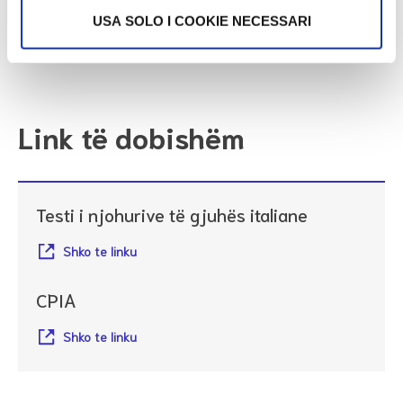
USA SOLO I COOKIE NECESSARI
Mos harro se duhet të jesh i pajisur me
SPID
.
Link të dobishëm
Testi i njohurive të gjuhës italiane
Shko te linku
CPIA
Shko te linku