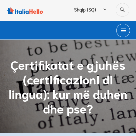
Hidhu
KË
Shqip (SQ)
te
lënda
ME
PA
Çertifikatat e gjuhës
(certificazioni di
lingua): kur më duhen
dhe pse?