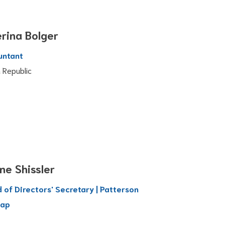
erina Bolger
untant
 Republic
ne Shissler
 of Directors' Secretary | Patterson
nap