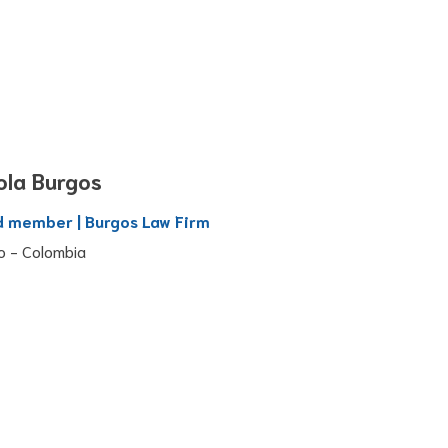
ola Burgos
 member | Burgos Law Firm
o - Colombia