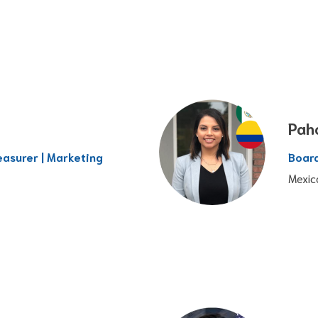
Pah
easurer | Marketing
Board
Mexic