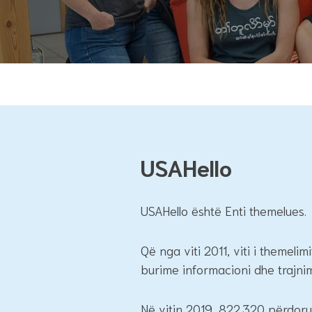
USAHello
USAHello është Enti themelues.
Që nga viti 2011, viti i themel
burime informacioni dhe trajnim
Në vitin 2019, 822.320 përdoru