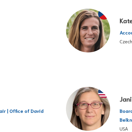
Kat
Acco
Czech
Jani
ir | Office of David
Board
Belk
USA