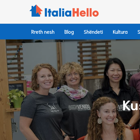
Hidhu
te
lënda
Rreth nesh
Blog
Shëndeti
Kultura
S
Ku