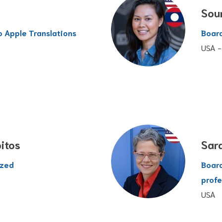
Sou
 Apple Translations
Boar
USA -
itos
Sara
ized
Board
profe
USA