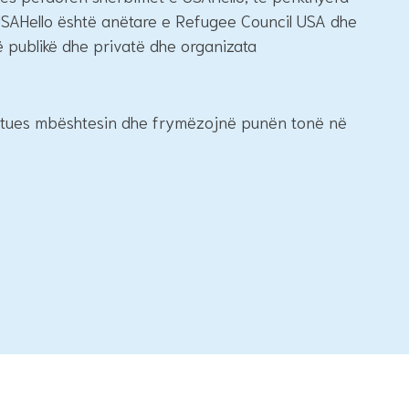
USAHello është anëtare e Refugee Council USA dhe
 publikë dhe privatë dhe organizata
rejtues mbështesin dhe frymëzojnë punën tonë në