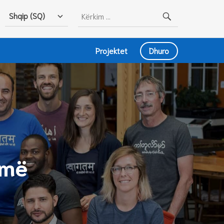
Kërko
Shqip (SQ)
për:
Projektet
Dhuro
jmë