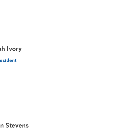
ah Ivory
esident
in Stevens