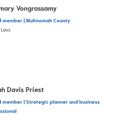
mary Vongrassamy
d member | Multnomah County
 Laos
h Davis Priest
 member | Strategic planner and business
ssional