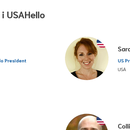
 i USAHello
Sar
lo President
US Pr
USA
Coll