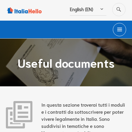
Skip
SE
English (EN)
to
content
PR
M
Useful documents
In questa sezione troverai tutti i moduli
e i contratti da sottoscrivere per poter
vivere legalmente in Italia. Sono
suddivisi in tematiche e sono