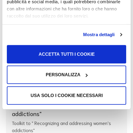
pubblicità e social media, i quali potrebbero combinarle
If you are a migrant in Italy, there are several online
con altre informazioni che ha fornito loro o che hanno
platforms you can use to more easily manage
raccolto dal suo utilizzo dei loro servizi.
practices related to family reunification, applying for
citizenship or checking the status of your permesso
Mostra dettagli
di soggiorno (residence permit). This guide gives you
an overview of the main resources available.
ACCETTA TUTTI I COOKIE
More
PERSONALIZZA
Health
USA SOLO I COOKIE NECESSARI
"Recognizing and addressing women’s
addictions"
Toolkit to " Recognizing and addressing women’s
addictions"