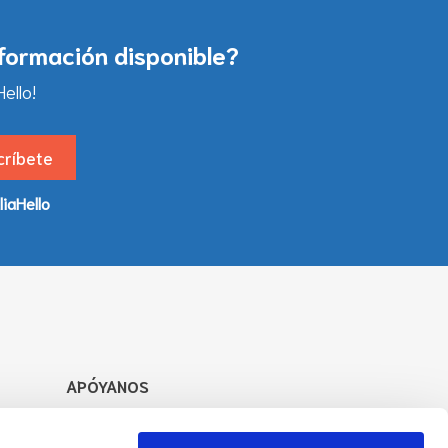
nformación disponible?
ello!
liaHello
APÓYANOS
Apoya nuestro trabajo para aumentar
la oferta de información y servicios.