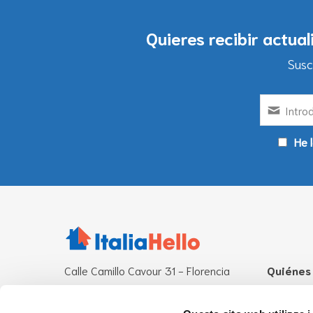
Quieres recibir actua
Susc
He l
Calle Camillo Cavour 31 - Florencia
Quiénes
Otras sedes operativas:
¿Qué es I
Roma - Milán