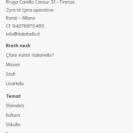
Rruga Camillo Cavour 31 - Firenze
Zyra të tjera operative:
Romë - Milano
CF 94276870485
info@italiahello.it
Rreth nesh
Çfarë është ItaliaHello?
Misioni
Stafi
UsaHello
Temat
Shëndeti
Kultura
Shkolla