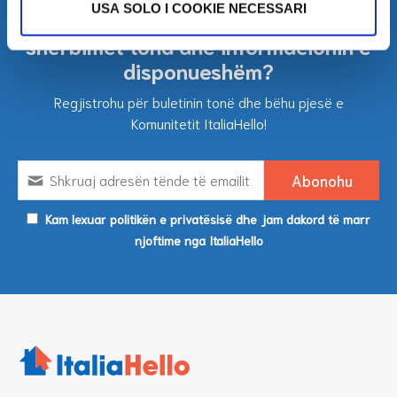
USA SOLO I COOKIE NECESSARI
Dëshiron të marrësh përditësime mbi
shërbimet tona dhe informacionin e
disponueshëm?
Regjistrohu për buletinin tonë dhe bëhu pjesë e
Komunitetit ItaliaHello!
Kam lexuar politikën e privatësisë dhe jam dakord të marr
njoftime nga ItaliaHello