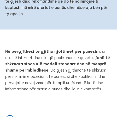
të gjesh disa rekomandime që do të ndihmojnë ti
kuptosh më mirë ofertat e punës dhe nëse ajo bën për
ty apo jo.
Në përgjithësi të gjitha njoftimet për punësim,
si
ato në internet dhe ato që publikohen në gazeta,
janë të
shkruara sipas një modeli standart dhe në mënyrë
shumë përmbledhëse.
Do gjesh gjithmonë të shkruar
përshkrimin e pozicionit të punës, si dhe kualifikimin dhe
përvojat e nevojshme për të aplikur. Mund të ketë dhe
informacione për orarin e punës dhe llojin e kontratës.