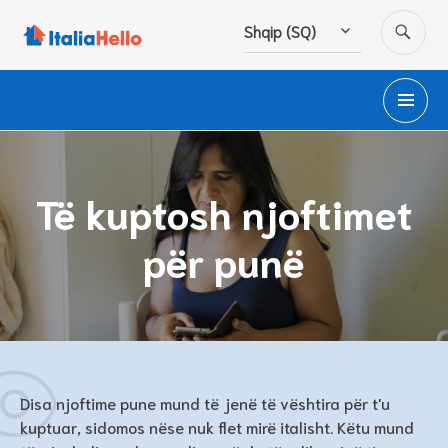
Hidhu
KË
Shqip (SQ)
te
lënda
ME
PA
Të kuptosh njoftimet
për punë
Disa njoftime pune mund të jenë të vështira për t'u
kuptuar, sidomos nëse nuk flet mirë italisht. Këtu mund