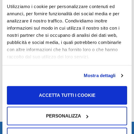
Utilizziamo i cookie per personalizzare contenuti ed
annunci, per fornire funzionalità dei social media e per
analizzare il nostro traffico. Condividiamo inoltre
Mund të interesojë
informazioni sul modo in cui utilizza il nostro sito con i
nostri partner che si occupano di analisi dei dati web,
pubblicità e social media, i quali potrebbero combinarle
con altre informazioni che ha fornito loro o che hanno
Të shkruash një njoftim ku kërkon punë
raccolto dal suo utilizzo dei loro servizi.
Hap artikullin
Mostra dettagli
Ku të kërkosh për oferta pune
Hap artikullin
ACCETTA TUTTI I COOKIE
PERSONALIZZA