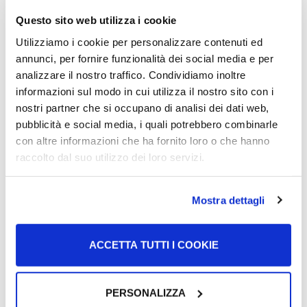
candidature
Questo sito web utilizza i cookie
Utilizziamo i cookie per personalizzare contenuti ed
annunci, per fornire funzionalità dei social media e per
analizzare il nostro traffico. Condividiamo inoltre
informazioni sul modo in cui utilizza il nostro sito con i
Ça peut vous intéresser
nostri partner che si occupano di analisi dei dati web,
pubblicità e social media, i quali potrebbero combinarle
con altre informazioni che ha fornito loro o che hanno
Rédiger une annonce de recherche
raccolto dal suo utilizzo dei loro servizi.
d’emploi
Mostra dettagli
Voir l'article
Où chercher des offres d’emplois
ACCETTA TUTTI I COOKIE
Voir l'article
PERSONALIZZA