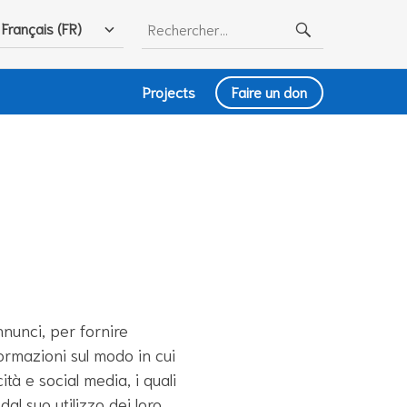
Rechercher :
Français (FR)
Projects
Faire un don
nnunci, per fornire
formazioni sul modo in cui
ità e social media, i quali
l suo utilizzo dei loro