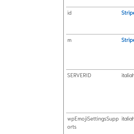
id
Strip
m
Strip
SERVERID
italiah
wpEmojiSettingsSupp
italiah
orts