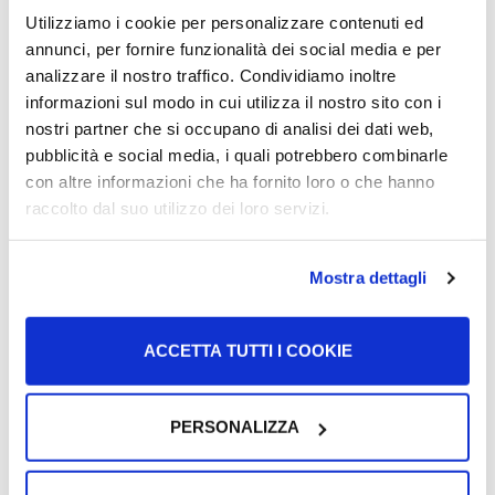
Utilizziamo i cookie per personalizzare contenuti ed
La scuola elementare est la première étape de l'éducation
annunci, per fornire funzionalità dei social media e per
obligatoire pour les enfants de 6 à 11 ans. En Italie,…
analizzare il nostro traffico. Condividiamo inoltre
informazioni sul modo in cui utilizza il nostro sito con i
nostri partner che si occupano di analisi dei dati web,
Plus >
pubblicità e social media, i quali potrebbero combinarle
con altre informazioni che ha fornito loro o che hanno
raccolto dal suo utilizzo dei loro servizi.
Mostra dettagli
ACCETTA TUTTI I COOKIE
PERSONALIZZA
Education et Formation
Professionnelle – IeFP