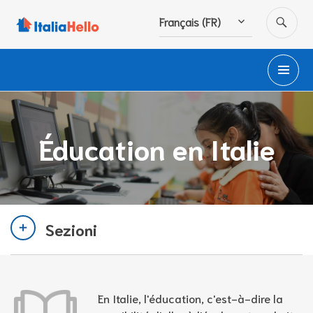
Accéder
RE
Français (FR)
au
contenu
principal
M
PR
Éducation en Italie
Sezioni
En Italie, l'éducation, c'est-à-dire la