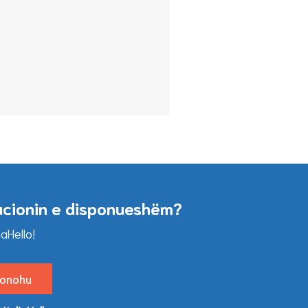
acionin e disponueshëm?
aHello!