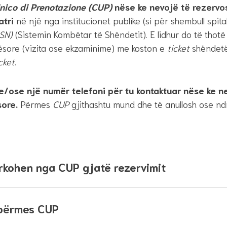
nico di Prenotazione (CUP)
nëse ke nevojë të rezervo
atri
në një nga institucionet publike (si për shembull spita
SSN)
(Sistemin Kombëtar të Shëndetit). E lidhur do të thotë
ësore (vizita ose ekzaminime) me koston e
ticket
shëndetë
cket
.
e/ose një numër telefoni për tu kontaktuar nëse ke n
ore.
Përmes
CUP
gjithashtu mund dhe të anullosh ose ndr
rkohen nga CUP gjatë rezervimit
 përmes CUP