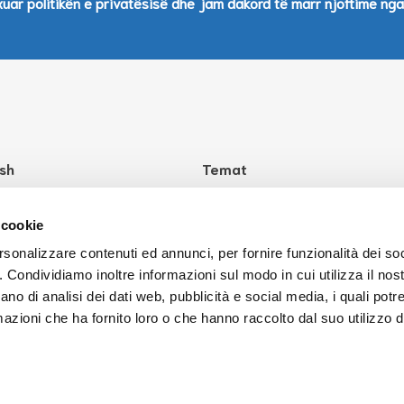
uar politikën e privatësisë dhe jam dakord të marr njoftime nga 
sh
Temat
të ItaliaHello?
Shëndeti
Kultura
 cookie
Shkolla
rsonalizzare contenuti ed annunci, per fornire funzionalità dei so
o. Condividiamo inoltre informazioni sul modo in cui utilizza il nost
Puna
ano di analisi dei dati web, pubblicità e social media, i quali pot
Ligjet
azioni che ha fornito loro o che hanno raccolto dal suo utilizzo de