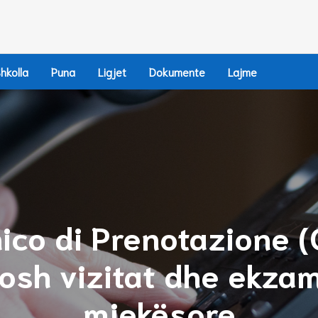
hkolla
Puna
Ligjet
Dokumente
Lajme
ico di Prenotazione (C
osh vizitat dhe ekza
mjekësore