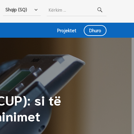
Kërko
Shqip (SQ)
për:
Projektet
Dhuro
UP): si të
minimet