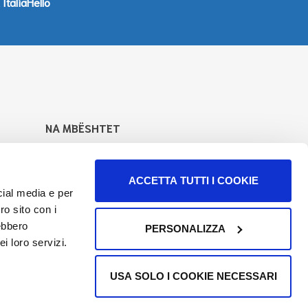
ItaliaHello
NA MBËSHTET
Mbështet punën tonë për të rritur
ofertën e informacioneve dhe
ACCETTA TUTTI I COOKIE
shërbimeve.
Zbulo si
cial media e per
ro sito con i
Na ndiq
rebbero
PERSONALIZZA
i loro servizi.
USA SOLO I COOKIE NECESSARI
Informativa mbi privatësinë
Kreditet