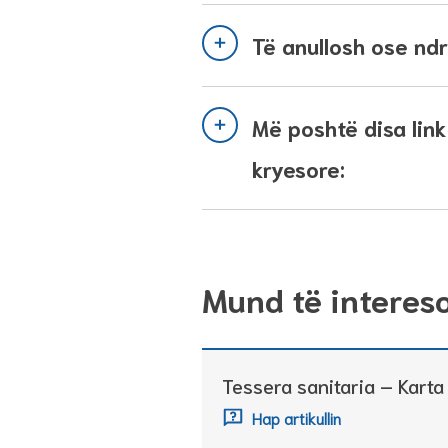
Të anullosh ose nd
Më poshtë disa link
kryesore:
Mund të interes
Tessera sanitaria – Karta
Hap artikullin