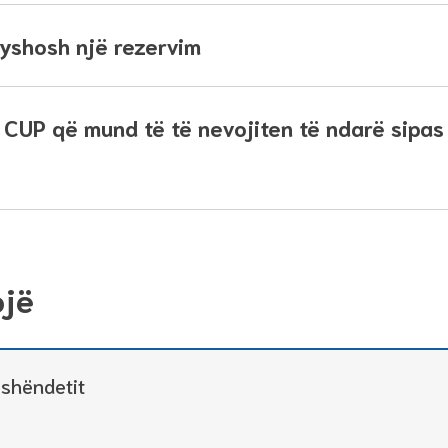
ryshosh një rezervim
 CUP​ që mund të të nevojiten të ndarë sipa
ojë
 shëndetit