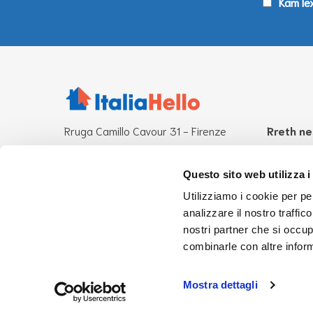
Kam lex
Rruga Camillo Cavour 31 - Firenze
Rreth ne
Zyra të tjera operative:
Çfarë ësh
Romë - Milano
Misioni
Questo sito web utilizza i
Stafi
Utilizziamo i cookie per pe
CF 94276870485
analizzare il nostro traffic
info@italiahello.it
UsaHello
nostri partner che si occup
combinarle con altre inform
Mostra dettagli
ItaliaHello © 2020