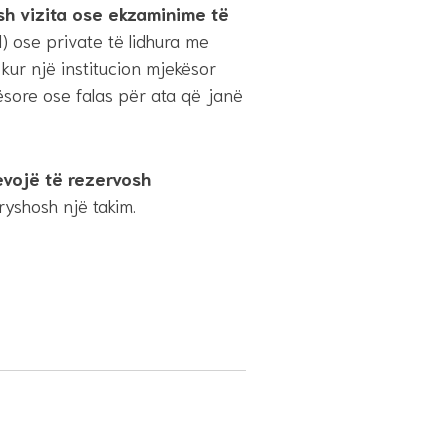
sh vizita ose ekzaminime të
l) ose private të lidhura me
 kur një institucion mjekësor
sore ose falas për ata që janë
evojë të rezervosh
yshosh një takim.