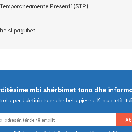
i Temporaneamente Presenti (STP)
dhe si paguhet
rditësime mbi shërbimet tona dhe inform
trohu për buletinin tonë dhe bëhu pjesë e Komunitetit Itali