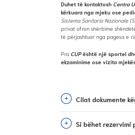
Duhet të kontaktosh
Centro U
kërkuara nga mjeku ose pedi
Sistema Sanitario Nazionale (
privat ofron shërbime shëndet
të përjashtuar nga pagesa e
ti
Pra
CUP​
është një sportel dh
ekzaminime ose vizita mjekës
Cilat dokumente kë
Si bëhet rezervimi