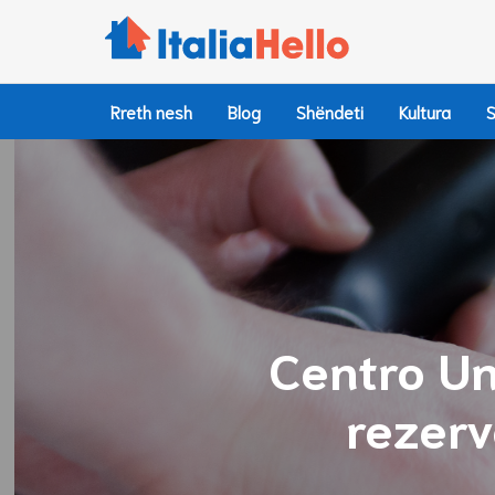
Hidhu
te
lënda
Rreth nesh
Blog
Shëndeti
Kultura
S
Centro Un
rezerv