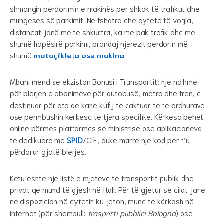
shmangin përdorimin e makinës për shkak të trafikut dhe
mungesës së parkimit. Në fshatra dhe qytete të vogla,
distancat janë më të shkurtra, ka më pak trafik dhe më
shumë hapësirë parkimi, prandaj njerëzit përdorin më
shumë
motoçikleta ose makina
.
Mbani mend se ekziston Bonusi i Transportit: një ndihmë
për blerjen e abonimeve për autobusë, metro dhe tren, e
destinuar për ata që kanë kufij të caktuar të të ardhurave
ose përmbushin kërkesa të tjera specifike. Kërkesa bëhet
online përmes platformës së ministrisë ose aplikacioneve
të dedikuara me
SPID
/CIE, duke marrë një kod për t’u
përdorur gjatë blerjes.
Këtu është një listë e mjeteve të transportit publik dhe
privat që mund të gjesh në Itali. Për të gjetur se cilat janë
në dispozicion në qytetin ku jeton, mund të kërkosh në
internet (për shembull:
trasporti pubblici Bologna
) ose