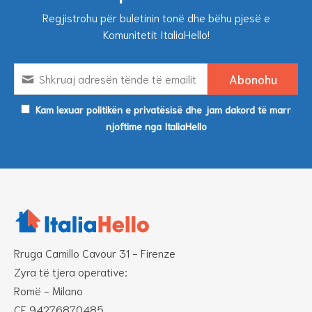
Regjistrohu për buletinin tonë dhe bëhu pjesë e
Komunitetit ItaliaHello!
Kam lexuar politikën e privatësisë dhe jam dakord të marr
njoftime nga ItaliaHello
Rruga Camillo Cavour 31 - Firenze
Zyra të tjera operative:
Romë - Milano
CF 94276870485