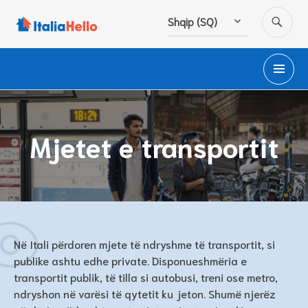
Hidhu
KË
Shqip (SQ)
te
lënda
ME
PA
Mjetet e transportit
Në Itali përdoren mjete të ndryshme të transportit, si
publike ashtu edhe private. Disponueshmëria e
transportit publik, të tilla si autobusi, treni ose metro,
ndryshon në varësi të qytetit ku jeton. Shumë njerëz