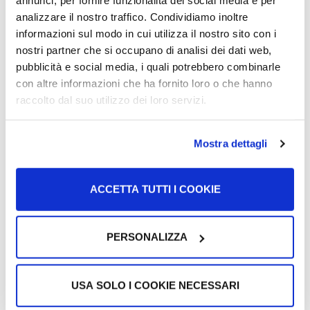
annunci, per fornire funzionalità dei social media e per
analizzare il nostro traffico. Condividiamo inoltre
informazioni sul modo in cui utilizza il nostro sito con i
nostri partner che si occupano di analisi dei dati web,
Link të dobishëm
pubblicità e social media, i quali potrebbero combinarle
con altre informazioni che ha fornito loro o che hanno
raccolto dal suo utilizzo dei loro servizi.
Sito di Trenitalia
Në këtë faqe mund të blesh bileta treni dhe të
Mostra dettagli
shohësh oraret
Shko te linku
ACCETTA TUTTI I COOKIE
Sito di BlaBlaCar
PERSONALIZZA
Në këtë faqe mund të gjesh shoqërues udhëtimi për
të ndarë një udhëtim me makinë
USA SOLO I COOKIE NECESSARI
Shko te linku