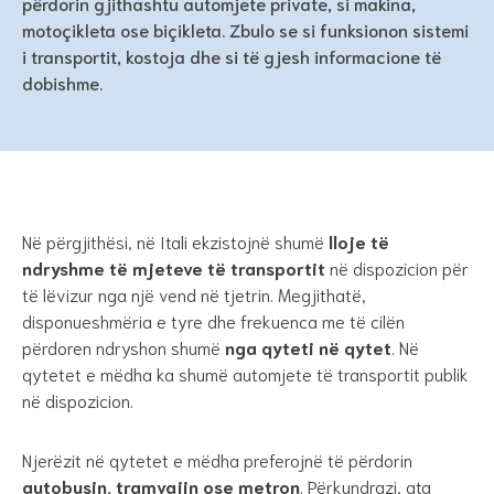
përdorin gjithashtu automjete private, si makina,
motoçikleta ose biçikleta. Zbulo se si funksionon sistemi
i transportit, kostoja dhe si të gjesh informacione të
dobishme.
Në përgjithësi, në Itali ekzistojnë shumë
lloje të
ndryshme të mjeteve të transportit
në dispozicion për
të lëvizur nga një vend në tjetrin. Megjithatë,
disponueshmëria e tyre dhe frekuenca me të cilën
përdoren ndryshon shumë
nga qyteti në qytet
. Në
qytetet e mëdha ka shumë automjete të transportit publik
në dispozicion.
Njerëzit në qytetet e mëdha preferojnë të përdorin
autobusin, tramvajin ose metron
. Përkundrazi, ata