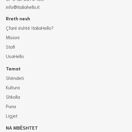
info@italiahello.it
Rreth nesh
Çfarë është ItaliaHello?
Misioni
Stafi
UsaHello
Temat
Shëndeti
Kultura
Shkolla
Puna
Ligjet
NA MBËSHTET