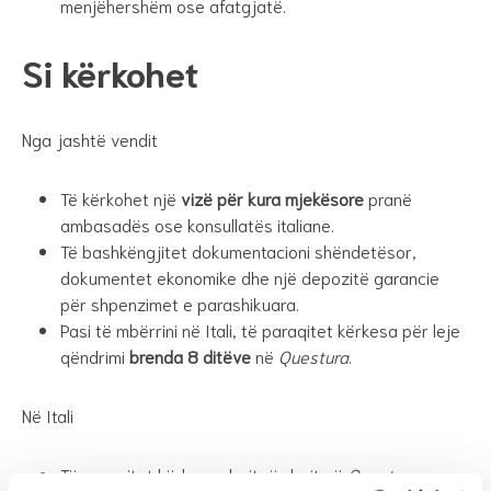
menjëhershëm ose afatgjatë.
Si kërkohet
Nga jashtë vendit
Të kërkohet një
vizë për kura mjekësore
pranë
ambasadës ose konsullatës italiane.
Të bashkëngjitet dokumentacioni shëndetësor,
dokumentet ekonomike dhe një depozitë garancie
për shpenzimet e parashikuara.
Pasi të mbërrini në Itali, të paraqitet kërkesa për leje
qëndrimi
brenda 8 ditëve
në
Questura
.
Në Itali
Të paraqitet kërkesa drejtpërdrejt në
Questura
.