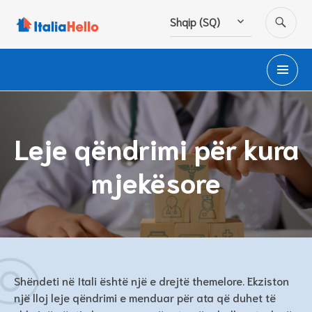
Hidhu
KË
Shqip (SQ)
te
lënda
ME
PA
Leje qëndrimi për kura
mjekësore
Shëndeti në Itali është një e drejtë themelore. Ekziston
një lloj leje qëndrimi e menduar për ata që duhet të