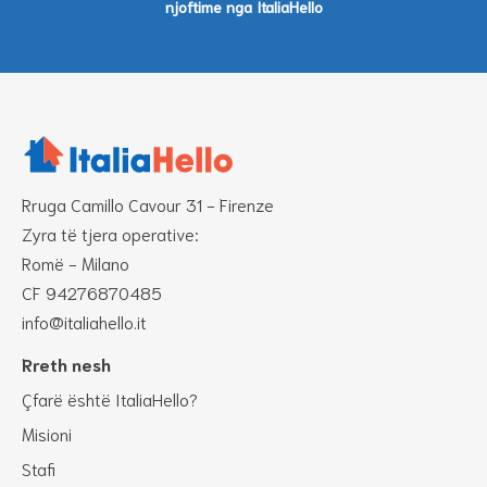
njoftime nga ItaliaHello
Rruga Camillo Cavour 31 - Firenze
Zyra të tjera operative:
Romë - Milano
CF 94276870485
info@italiahello.it
Rreth nesh
Çfarë është ItaliaHello?
Misioni
Stafi