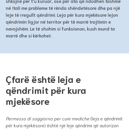
shkojnë për t’u kuruar, ose për ata që ndodhen tashmë
në Itali me probleme të rënda shëndetësore dhe pa një
leje të rregullt qëndrimi. Leja për kura mjekësore lejon
qëndrimin ligjor në territor për të marrë trajtimin e
nevojshëm. Le të shohim si funksionon, kush mund ta
marrë dhe si kërkohet.
Çfarë është leja e
qëndrimit për kura
mjekësore
Permesso di soggiorno per cure mediche
(leja e qëndrimit
për kura mjekësore) është një leje qëndrimi që autorizon