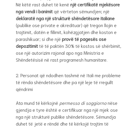
Në këtë rast duhet të kenë
një certifikatë mjekësore
nga vendi i banimit
që vërteton sëmundjen; një
deklaratë nga një strukturë shëndetësore italiane
(publike ose private e akredituar) që tregon llojin e
trajtimit, datën e fillimit, kohëzgjatjen dhe koston e
parashikuar; si dhe një
provë të pagesës ose
depozitimit
të të paktën 30% të kostos së shërbimit,
ose një autorizim rajonal apo nga Ministria e
Shëndetësisë në rast programesh humanitare.
Personat që ndodhen tashmë në Itali me probleme
të rënda shëndetësore dhe pa një leje të rregullt
qëndrimi
Ata mund të kërkojnë
permesso di soggiorno
nëse
gjendja e tyre është e certifikuar nga një mjek ose
nga një strukturë publike shëndetësore. Sëmundja
duhet të jetë e rëndë dhe të kërkojë trajtim të