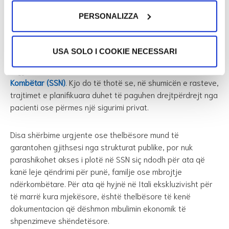
KUJDES!
PERSONALIZZA
Personi që merr një
permesso di soggiorno per cure
USA SOLO I COOKIE NECESSARI
mediche
(leje qëndrimi për kura mjekësore)
nuk
regjistrohet automatikisht në
Sistemin Shëndetësor
Kombëtar (SSN)
. Kjo do të thotë se, në shumicën e rasteve,
trajtimet e planifikuara duhet të paguhen drejtpërdrejt nga
pacienti ose përmes një sigurimi privat.
Disa shërbime urgjente ose thelbësore mund të
garantohen gjithsesi nga strukturat publike, por nuk
parashikohet akses i plotë në SSN siç ndodh për ata që
kanë leje qëndrimi për punë, familje ose mbrojtje
ndërkombëtare. Për ata që hyjnë në Itali ekskluzivisht për
të marrë kura mjekësore, është thelbësore të kenë
dokumentacion që dëshmon mbulimin ekonomik të
shpenzimeve shëndetësore.