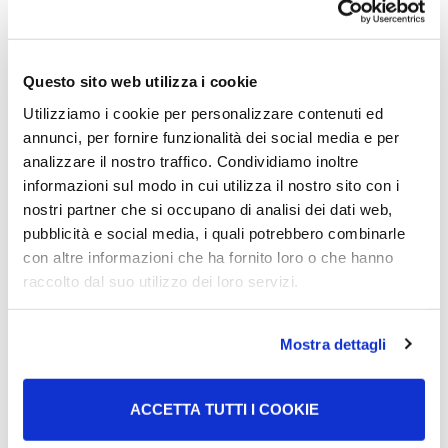
Të bashkëngjiten dokumentet personale, certifikata
mjekësore, fotografitë dhe formulari për lejen e
qëndrimit.
Për rinovimin, duhet të paraqitet dokumentacion i ri
Questo sito web utilizza i cookie
mjekësor që vërteton se trajtimi duhet të vazhdojë.
Utilizziamo i cookie per personalizzare contenuti ed
annunci, per fornire funzionalità dei social media e per
Kohëzgjatja dhe rinovimi i
analizzare il nostro traffico. Condividiamo inoltre
informazioni sul modo in cui utilizza il nostro sito con i
lejes
nostri partner che si occupano di analisi dei dati web,
pubblicità e social media, i quali potrebbero combinarle
con altre informazioni che ha fornito loro o che hanno
Kohëzgjatja e
permesso di soggiorno
varet nga
raccolto dal suo utilizzo dei loro servizi.
kohëzgjatja e trajtimit
, por zakonisht nuk kalon një vit.
Është e
mundur të rinovohet
leja nëse sëmundja vazhdon,
duke bashkëngjitur dokumentacion të ri mjekësor.
Mostra dettagli
Nuk është e mundur të konvertohet leja për kura
ACCETTA TUTTI I COOKIE
mjekësore në
permesso di soggiorno
për arsye pune.