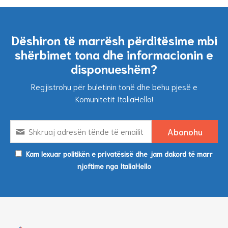
Dëshiron të marrësh përditësime mbi
shërbimet tona dhe informacionin e
disponueshëm?
Regjistrohu për buletinin tonë dhe bëhu pjesë e
Komunitetit ItaliaHello!
Kam lexuar politikën e privatësisë dhe jam dakord të marr
njoftime nga ItaliaHello