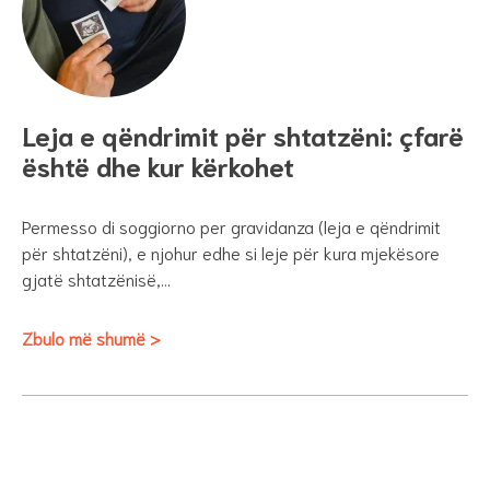
Leja e qëndrimit për shtatzëni: çfarë
është dhe kur kërkohet
Permesso di soggiorno per gravidanza (leja e qëndrimit
për shtatzëni), e njohur edhe si leje për kura mjekësore
gjatë shtatzënisë,…
Zbulo më shumë >