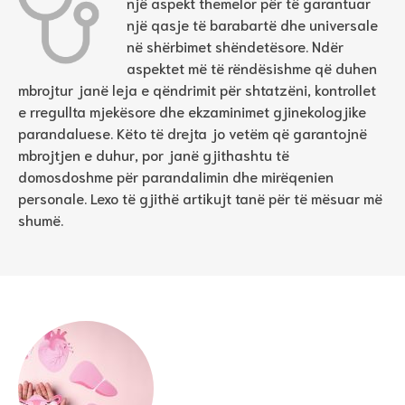
një aspekt themelor për të garantuar
një qasje të barabartë dhe universale
në shërbimet shëndetësore. Ndër
aspektet më të rëndësishme që duhen
mbrojtur janë leja e qëndrimit për shtatzëni, kontrollet
e rregullta mjekësore dhe ekzaminimet gjinekologjike
parandaluese. Këto të drejta jo vetëm që garantojnë
mbrojtjen e duhur, por janë gjithashtu të
domosdoshme për parandalimin dhe mirëqenien
personale. Lexo të gjithë artikujt tanë për të mësuar më
shumë.