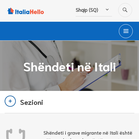
Hidhu
KË
Shqip (SQ)
te
lënda
ME
PA
Shëndeti në Itali
Sezioni
Shëndeti i grave migrante në Itali është