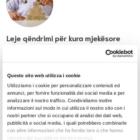
Leje qëndrimi për kura mjekësore
Çfarë është leja e qëndrimit për kura mjekësore Permesso
di soggiorno per cure mediche (leja e qëndrimit për kura
mjekësore)…
Questo sito web utilizza i cookie
Utilizziamo i cookie per personalizzare contenuti ed
Zbulo më shumë >
annunci, per fornire funzionalità dei social media e per
analizzare il nostro traffico. Condividiamo inoltre
informazioni sul modo in cui utilizza il nostro sito con i
nostri partner che si occupano di analisi dei dati web,
pubblicità e social media, i quali potrebbero combinarle
con altre informazioni che ha fornito loro o che hanno
raccolto dal suo utilizzo dei loro servizi.