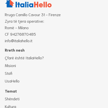
Rruga Camillo Cavour 31 - Firenze
Zyra të tjera operative:
Romë - Milano
CF 94276870485
info@italiahello.it
Rreth nesh
Çfarë është ItaliaHello?
Misioni
Stafi
UsaHello
Temat
Shëndeti
Kultura