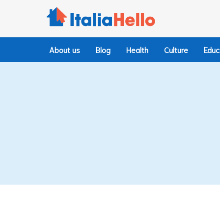
Skip
to
content
About us
Blog
Health
Culture
Educ