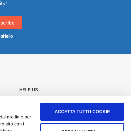
ty!
iaHello
HELP US
Your support goes directly to our work
to increase of information and services.
ACCETTA TUTTI I COOKIE
Find how
cial media e per
ro sito con i
Follow us
rebbero