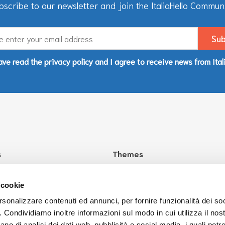
bscribe to our newsletter and join the ItaliaHello Communi
ave read the privacy policy and I agree to receive news from Ital
s
Themes
aliaHello?
Health
Culture
 cookie
Education
rsonalizzare contenuti ed annunci, per fornire funzionalità dei so
o. Condividiamo inoltre informazioni sul modo in cui utilizza il nost
Work
ano di analisi dei dati web, pubblicità e social media, i quali pot