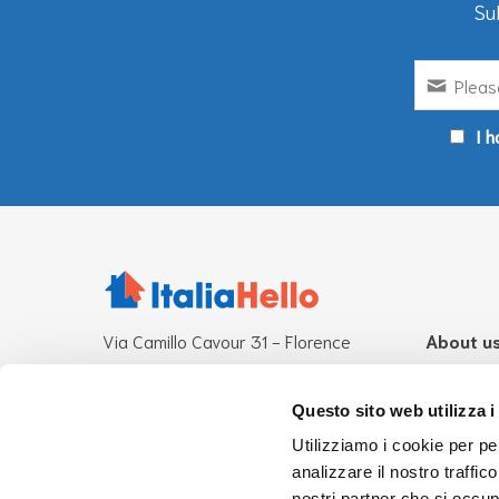
Su
I h
Via Camillo Cavour 31 - Florence
About u
Other operational offices:
What is It
Rome-Milan
Mission
Questo sito web utilizza i
Team
Utilizziamo i cookie per pe
CF 94276870485
analizzare il nostro traffic
info@italiahello.it
UsaHello
nostri partner che si occup