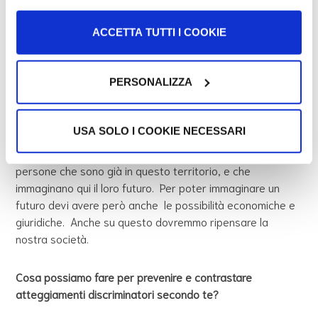
reddito) e dei costi che una persona che si sta ancora
formando può anche non riuscire a sostenere.
ACCETTA TUTTI I COOKIE
Cosa succede? Molte volte decide di lasciare il Paese.
PERSONALIZZA
Essere italiani con un background multiculturale non deve
essere una colpa. È una ricchezza.
USA SOLO I COOKIE NECESSARI
Allargare la cittadinanza significherebbe investire su
persone che sono già in questo territorio, e che
immaginano qui il loro futuro. Per poter immaginare un
futuro devi avere però anche le possibilità economiche e
giuridiche. Anche su questo dovremmo ripensare la
nostra società.
Cosa possiamo fare per prevenire e contrastare
atteggiamenti discriminatori secondo te?