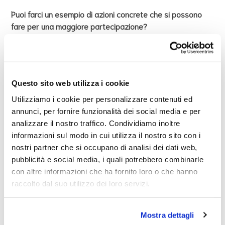
Puoi farci un esempio di azioni concrete che si possono
fare per una maggiore partecipazione?
Concessione e riconoscimento dei nostri
diritti
.
Il diritto di autodeterminarsi e non essere limitati nelle
Questo sito web utilizza i cookie
scelte che vogliamo compiere.
Utilizziamo i cookie per personalizzare contenuti ed
annunci, per fornire funzionalità dei social media e per
Una grande battaglia è per noi la cittadinanza, che dà
analizzare il nostro traffico. Condividiamo inoltre
tante “cose scontate” ma che scontate non sono finché
informazioni sul modo in cui utilizza il nostro sito con i
non ne hai bisogno. Immagina di essere una persona
nostri partner che si occupano di analisi dei dati web,
giovane, che è arrivata pochi anni dopo la propria nascita,
pubblicità e social media, i quali potrebbero combinarle
trascorre quasi tutta la vita in Italia, si diploma e poi si
con altre informazioni che ha fornito loro o che hanno
laurea. Vorrebbe fare il lavoro dei suoi sogni, ma molte
raccolto dal suo utilizzo dei loro servizi.
volte i concorsi richiedono la cittadinanza per accedere. E
anche per richiedere la cittadinanza ci sono dei requisiti
da soddisfare (ad esempio residenza continuativa e
Mostra dettagli