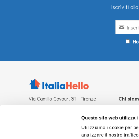
Iscriviti al
Ho 
Via Camillo Cavour, 31 - Firenze
Chi sia
Altre sedi operative:
Che cosa 
Roma-Milano
Mission
Questo sito web utilizza i
Persone
Utilizziamo i cookie per pe
CF 94276870485
analizzare il nostro traffic
info@italiahello.it
UsaHello