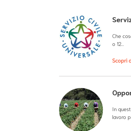
Serviz
Che cosa
o 12…
Scopri d
Oppor
In quest
lavoro p