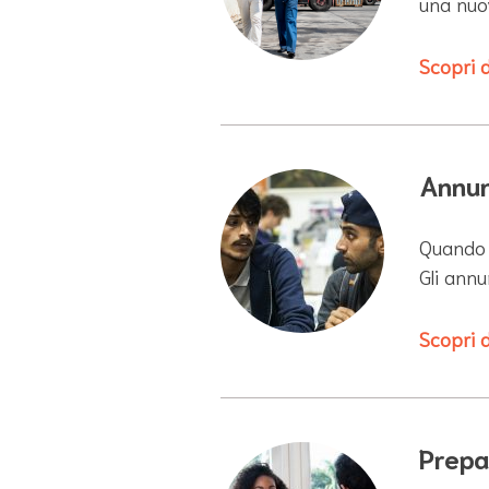
una nuo
Scopri d
Annunc
Quando l
Gli annu
Scopri d
Prepar