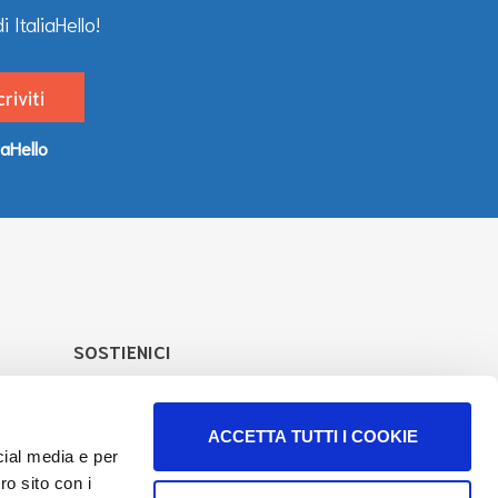
 ItaliaHello!
iaHello
SOSTIENICI
Supporta il nostro lavoro per aumentare
l’offerta di informazioni e servizi.
ACCETTA TUTTI I COOKIE
Scopri come
cial media e per
ro sito con i
Seguici su