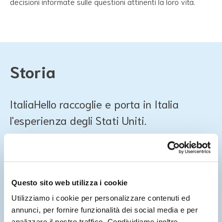
decisioni informate sulle questioni attinenti la loro vita.
Storia
ItaliaHello raccoglie e porta in Italia
l'esperienza degli Stati Uniti.
Nel 2011 Jessica Marks, esperta di migrazioni e consulente
per varie non profit, apre, insieme ad un piccolo team di
rifugiati, un sito web che offre informazioni semplici e
Questo sito web utilizza i cookie
verificate sulla vita in America.
Utilizziamo i cookie per personalizzare contenuti ed
Grazie al diretto coinvolgimento degli interessati e
annunci, per fornire funzionalità dei social media e per
all'offerta multilingue il sito diventa un punto di riferimento
analizzare il nostro traffico. Condividiamo inoltre