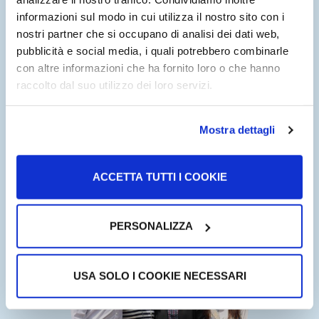
importante per i nuovi arrivati e nel corso degli anni si
informazioni sul modo in cui utilizza il nostro sito con i
arricchisce di servizi e contenuti.
nostri partner che si occupano di analisi dei dati web,
pubblicità e social media, i quali potrebbero combinarle
Oggi USAHello è una piattaforma digitale che nel 2019 ha
con altre informazioni che ha fornito loro o che hanno
registrato più di 800.000 utenti e rappresenta il più vasto
raccolto dal suo utilizzo dei loro servizi.
hub di informazioni e servizi gratuiti per migranti negli USA.
Mostra dettagli
ItaliaHello è un progetto di USAHello. Partire da questa
esperienza di successo e declinarla nel contesto italiano
ed europeo è il nostro obiettivo nei prossimi anni.
ACCETTA TUTTI I COOKIE
PERSONALIZZA
USA SOLO I COOKIE NECESSARI