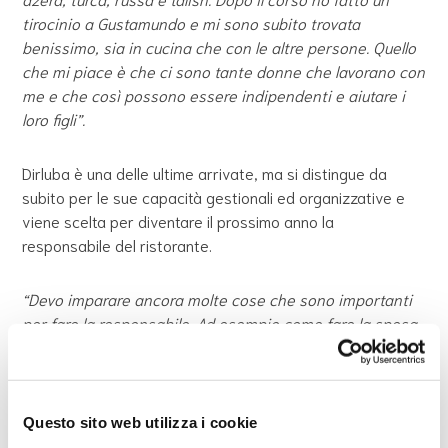
tirocinio a Gustamundo e mi sono subito trovata
benissimo, sia in cucina che con le altre persone. Quello
che mi piace è che ci sono tante donne che lavorano con
me e che così possono essere indipendenti e aiutare i
loro figli”.
Dirluba è una delle ultime arrivate, ma si distingue da
subito per le sue capacità gestionali ed organizzative e
viene scelta per diventare il prossimo anno la
responsabile del ristorante.
“Devo imparare ancora molte cose che sono importanti
per fare la responsabile. Ad esempio come fare la spesa,
usare il computer per le attività amministrative e
coordinare gli altri membri del gruppo”.
Questo sito web utilizza i cookie
L’obiettivo del progetto Gustamundo prevede non solo