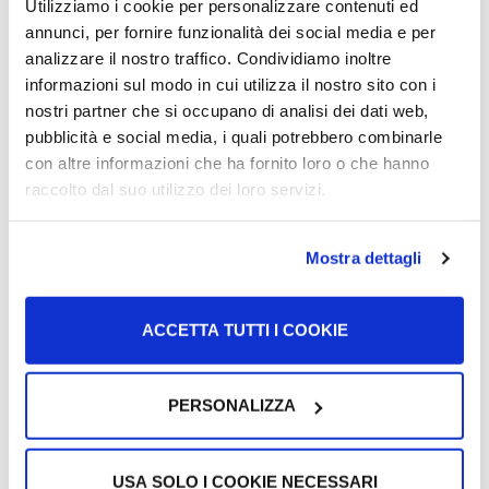
insegnare a cucinare, ma anche rafforzare tutte quelle
Utilizziamo i cookie per personalizzare contenuti ed
competenze necessarie per lavorare nel settore della
annunci, per fornire funzionalità dei social media e per
ristorazione affinché i rifugiati possano diventare dei
analizzare il nostro traffico. Condividiamo inoltre
piccoli imprenditori e avere un’indipendenza economica.
informazioni sul modo in cui utilizza il nostro sito con i
nostri partner che si occupano di analisi dei dati web,
pubblicità e social media, i quali potrebbero combinarle
con altre informazioni che ha fornito loro o che hanno
raccolto dal suo utilizzo dei loro servizi.
“
Si ha paura quando non si conoscono le storie
Mostra dettagli
delle persone
” afferma Dirluba quando le
chiediamo che cosa non funziona bene
dell’accoglienza in Italia e questo succede in
ACCETTA TUTTI I COOKIE
tanti posti.
PERSONALIZZA
Ma il cibo può aiutare le culture a raccontarsi e ad
USA SOLO I COOKIE NECESSARI