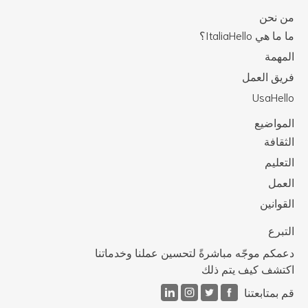
من نحن
ما ما هي ItaliaHello؟
المهمة
فريق العمل
UsaHello
المواضيع
الثقافة
التعليم
العمل
القوانين
التبرع
دعمكم موجّه مباشرةً لتحسين عملنا وخدماتنا
اكتشف كيف يتم ذلك
قم بمتابعتنا