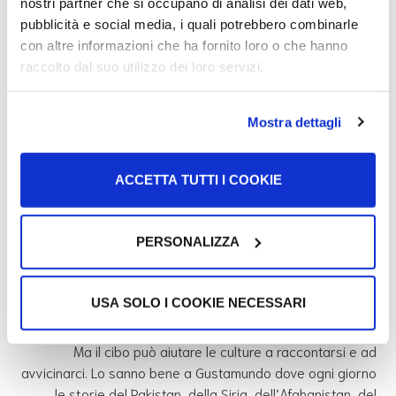
insegnare a cucinare, ma anche rafforzare tutte quelle
nostri partner che si occupano di analisi dei dati web,
competenze necessarie per lavorare nel settore della
pubblicità e social media, i quali potrebbero combinarle
ristorazione affinché i rifugiati possano diventare dei
con altre informazioni che ha fornito loro o che hanno
piccoli imprenditori e avere un’indipendenza economica.
raccolto dal suo utilizzo dei loro servizi.
Mostra dettagli
Si ha paura quando non si conoscono le
“
ACCETTA TUTTI I COOKIE
storie delle persone
” afferma Dirluba
quando le chiediamo che cosa non funziona
bene dell’accoglienza in Italia e questo
PERSONALIZZA
succede in tanti posti.
USA SOLO I COOKIE NECESSARI
Ma il cibo può aiutare le culture a raccontarsi e ad
avvicinarci. Lo sanno bene a Gustamundo dove ogni giorno
le storie del Pakistan, della Siria, dell’Afghanistan, del