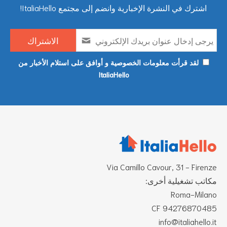
اشترك في النشرة الإخبارية وانضم إلى مجتمع ItaliaHello!
لقد قرأت معلومات الخصوصية و أوافق على استلام الأخبار من
ItaliaHello
Via Camillo Cavour, 31 - Firenze
مكاتب تشغيلية أخرى:
Roma-Milano
CF 94276870485
info@italiahello.it