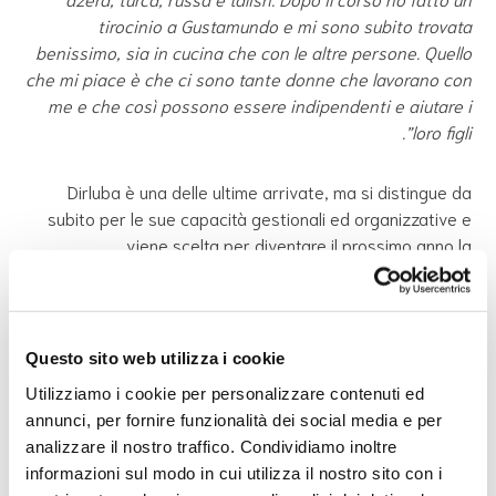
tirocinio a Gustamundo e mi sono subito trovata
benissimo, sia in cucina che con le altre persone. Quello
che mi piace è che ci sono tante donne che lavorano con
me e che così possono essere indipendenti e aiutare i
loro figli”.
Dirluba è una delle ultime arrivate, ma si distingue da
subito per le sue capacità gestionali ed organizzative e
viene scelta per diventare il prossimo anno la
responsabile del ristorante.
“Devo imparare ancora molte cose che sono importanti
per fare la responsabile. Ad esempio come fare la spesa,
Questo sito web utilizza i cookie
usare il computer per le attività amministrative e
Utilizziamo i cookie per personalizzare contenuti ed
coordinare gli altri membri del gruppo”.
annunci, per fornire funzionalità dei social media e per
analizzare il nostro traffico. Condividiamo inoltre
L’obiettivo del progetto Gustamundo prevede non solo
informazioni sul modo in cui utilizza il nostro sito con i