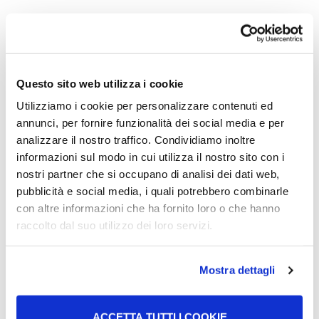
Scientifico – sezione a indirizzo
sportivo
Questo sito web utilizza i cookie
Focus: scienze sportive in matematica, scienze fisiche e
naturali
Utilizziamo i cookie per personalizzare contenuti ed
annunci, per fornire funzionalità dei social media e per
Scienze umane
analizzare il nostro traffico. Condividiamo inoltre
informazioni sul modo in cui utilizza il nostro sito con i
nostri partner che si occupano di analisi dei dati web,
Focus: identità personale, relazioni umane e sociali come
pubblicità e social media, i quali potrebbero combinarle
pedagogia, psicologia e antropologia nella cultura europea
con altre informazioni che ha fornito loro o che hanno
raccolto dal suo utilizzo dei loro servizi.
Scienze umane – opzione economico
sociale
Mostra dettagli
Focus: materie giudiziarie, economiche e sociali
ACCETTA TUTTI I COOKIE