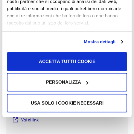
nostri partner che si occupano di analisi dei dati web,
pubblicità e social media, i quali potrebbero combinarle
Randstad
con altre informazioni che ha fornito loro o che hanno
Agenzia per il lavoro con programmi specifici per
raccolto dal suo utilizzo dei loro servizi.
stranieri
Vai al link
Mostra dettagli
Adecco
ACCETTA TUTTI I COOKIE
Agenzia per il lavoro con programmi specifici per
stranieri.
Vai al link
PERSONALIZZA
Manpower
USA SOLO I COOKIE NECESSARI
Agenzia per il lavoro
Vai al link