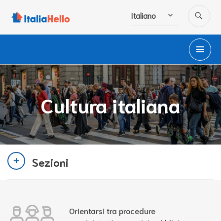
Salta
CE
Italiano
al
contenuto
M
PR
Cultura italiana
Sezioni
Orientarsi tra procedure