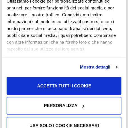
Utilizziamo i cookie per personalizzare contenuti ed
annunci, per fornire funzionalità dei social media e per
analizzare il nostro traffico. Condividiamo inoltre
Che cosa è lo SPID e come averlo
informazioni sul modo in cui utilizza il nostro sito con i
nostri partner che si occupano di analisi dei dati web,
SPID, il Sistema Pubblico d’Identità Digitale, è un sistema
pubblicità e social media, i quali potrebbero combinarle
che ti permette di entrare in contatto con vari uffici della…
con altre informazioni che ha fornito loro o che hanno
raccolto dal suo utilizzo dei loro servizi.
Scopri di più >
Mostra dettagli
ACCETTA TUTTI I COOKIE
PERSONALIZZA
USA SOLO I COOKIE NECESSARI