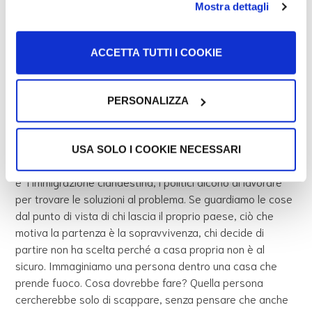
Mostra dettagli
Anche l’Italia nella sua storia ha conosciuto
ACCETTA TUTTI I COOKIE
l’immigrazione, solo che la terra dei sogni in
quel caso era l’America.
PERSONALIZZA
USA SOLO I COOKIE NECESSARI
I giornalisti parlano e scrivono di questo “fenomeno” che
e’ l’immigrazione clandestina, i politici dicono di lavorare
per trovare le soluzioni al problema. Se guardiamo le cose
dal punto di vista di chi lascia il proprio paese, ciò che
motiva la partenza è la sopravvivenza, chi decide di
partire non ha scelta perché a casa propria non è al
sicuro. Immaginiamo una persona dentro una casa che
prende fuoco. Cosa dovrebbe fare? Quella persona
cercherebbe solo di scappare, senza pensare che anche