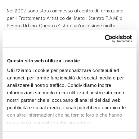
Nel 2007 sono stato ammesso al centro di formazione
per il Trattamento Artistico dei Metalli (centro T.A.M) a
Pesaro Urbino. Questo e’ stata un’occasione molto
importante, il sogno di studiare arte in Italia, portato dal
Senegal, si stava realizzando. L’immigrazione … la prima
volta che ne ho sentito parlare frequentavo la terza
media. Durante una lezione di geografia, ci parlavano degli
Questo sito web utilizza i cookie
uccelli migratori che partono da tutti gli angoli del mondo
dove fa freddo per raggiungere gli angoli del mondo dove
Utilizziamo i cookie per personalizzare contenuti ed
invece fa caldo. Qui restano per riprodursi e crescere i
annunci, per fornire funzionalità dei social media e per
loro piccoli e ritornano quando finisce l’inverno. In seguito
analizzare il nostro traffico. Condividiamo inoltre
ho sentito parlare dell’immigrazione al liceo, ma questa
informazioni sul modo in cui utilizza il nostro sito con i
volta durante la lezione di storia. Dopo la guerra per molti
nostri partner che si occupano di analisi dei dati web,
era difficile sopravvivere, così alcune persone sono
pubblicità e social media, i quali potrebbero combinarle
immigrate alla ricerca di un lavoro e di un futuro migliore.
con altre informazioni che ha fornito loro o che hanno
raccolto dal suo utilizzo dei loro servizi.