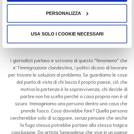
Anche l’Italia nella sua storia ha
PERSONALIZZA
conosciuto l’immigrazione, solo che la
terra dei sogni in quel caso era l’America.
USA SOLO I COOKIE NECESSARI
I giornalisti parlano e scrivono di questo “fenomeno” che
e’ l’immigrazione clandestina, i politici dicono di lavorare
per trovare le soluzioni al problema. Se guardiamo le cose
dal punto di vista di chi lascia il proprio paese, ciò che
motiva la partenza è la sopravvivenza, chi decide di
partire non ha scelta perché a casa propria non è al
sicuro. Immaginiamo una persona dentro una casa che
prende fuoco. Cosa dovrebbe fare? Quella persona
cercherebbe solo di scappare, senza pensare che anche
la fuga stessa potrebbe portare alla stessa tragica
conclusione. Da artista Senegalese che vive in un paese