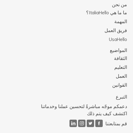
من نحن
ما ما هي ItaliaHello؟
المهمة
فريق العمل
UsaHello
المواضيع
الثقافة
التعليم
العمل
القوانين
التبرع
دعمكم موجّه مباشرةً لتحسين عملنا وخدماتنا
اكتشف كيف يتم ذلك
قم بمتابعتنا