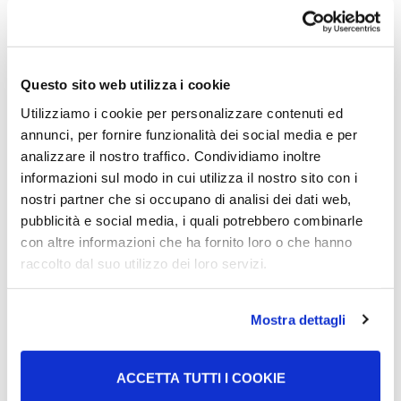
Nel 2007 sono stato ammesso al centro di formazione
per il Trattamento Artistico dei Metalli (centro T.A.M) a
Pesaro Urbino. Questo e’ stata un’occasione molto
Questo sito web utilizza i cookie
importante, il sogno di studiare arte in Italia, portato dal
Utilizziamo i cookie per personalizzare contenuti ed
Senegal, si stava realizzando. L’immigrazione … la prima
annunci, per fornire funzionalità dei social media e per
volta che ne ho sentito parlare frequentavo la terza
analizzare il nostro traffico. Condividiamo inoltre
media. Durante una lezione di geografia, ci parlavano degli
informazioni sul modo in cui utilizza il nostro sito con i
uccelli migratori che partono da tutti gli angoli del mondo
nostri partner che si occupano di analisi dei dati web,
dove fa freddo per raggiungere gli angoli del mondo dove
pubblicità e social media, i quali potrebbero combinarle
invece fa caldo. Qui restano per riprodursi e crescere i
con altre informazioni che ha fornito loro o che hanno
loro piccoli e ritornano quando finisce l’inverno. In seguito
raccolto dal suo utilizzo dei loro servizi.
ho sentito parlare dell’immigrazione al liceo, ma questa
volta durante la lezione di storia. Dopo la guerra per molti
era difficile sopravvivere, così alcune persone sono
Mostra dettagli
immigrate alla ricerca di un lavoro e di un futuro migliore.
ACCETTA TUTTI I COOKIE