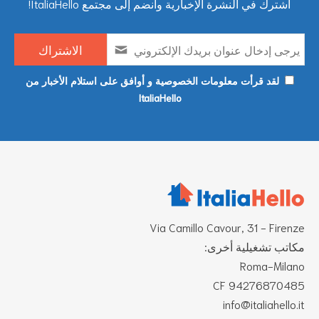
اشترك في النشرة الإخبارية وانضم إلى مجتمع ItaliaHello!
لقد قرأت معلومات الخصوصية و أوافق على استلام الأخبار من
ItaliaHello
Via Camillo Cavour, 31 - Firenze
مكاتب تشغيلية أخرى:
Roma-Milano
CF 94276870485
info@italiahello.it