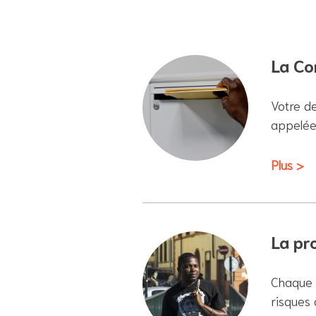
La Com
Votre d
appelée
Plus >
La pr
Chaque 
risques