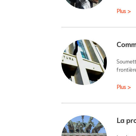
Plus >
Comme
Soumett
frontièr
Plus >
La pro