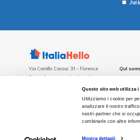
J'ai 
Via Camillo Cavour 31 - Florence
Qui som
Autres bureaux opérationnels:
Qu’est ce
Rome-Milan
Mission
Questo sito web utilizza i
L'Équipe
Utilizziamo i cookie per pe
CF 94276870485
analizzare il nostro traffic
info@italiahello.it
UsaHello
nostri partner che si occup
combinarle con altre inform
Mostra dettagli