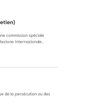
retien)
une commission spéciale
otezione Internazionale…
e de la persécution ou des