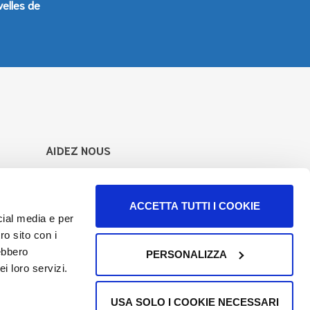
velles de
AIDEZ NOUS
Votre aide va directement à soutenir
notre travail pour l’augmentation des
informations et des services.
ACCETTA TUTTI I COOKIE
cial media e per
En savoir plus
ro sito con i
rebbero
PERSONALIZZA
Suivez-nous sur
i loro servizi.
USA SOLO I COOKIE NECESSARI