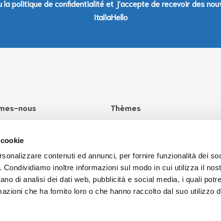
lu la politique de confidentialité et j'accepte de recevoir des nou
ItaliaHello
mes-nous
Thèmes
 que ItaliaHello?
Santé
Culture
 cookie
Education
rsonalizzare contenuti ed annunci, per fornire funzionalità dei so
o. Condividiamo inoltre informazioni sul modo in cui utilizza il nost
Emploi
ano di analisi dei dati web, pubblicità e social media, i quali pot
Lois
azioni che ha fornito loro o che hanno raccolto dal suo utilizzo de