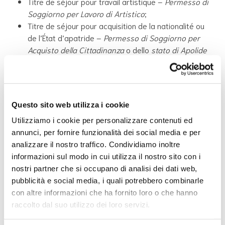
Titre de séjour pour travail artistique –
Permesso di
Soggiorno per Lavoro di Artistico
;
Titre de séjour pour acquisition de la nationalité ou
de l’État d’apatride –
Permesso di Soggiorno per
Acquisto della Cittadinanza
o dello
stato di Apolide
(sauf dans les cas où l’étranger était auparavant en
possession d’un permis de demande d’asile).
Attention:
avec certains titres de séjour (comme le titre
Questo sito web utilizza i cookie
de séjour pour tourisme ou affaires) , vous ne pouvez pas
Utilizziamo i cookie per personalizzare contenuti ed
travailler.
annunci, per fornire funzionalità dei social media e per
analizzare il nostro traffico. Condividiamo inoltre
De quels autres documents
informazioni sul modo in cui utilizza il nostro sito con i
ai-je besoin pour avoir un
nostri partner che si occupano di analisi dei dati web,
pubblicità e social media, i quali potrebbero combinarle
contrat de travail?
con altre informazioni che ha fornito loro o che hanno
raccolto dal suo utilizzo dei loro servizi.
Pour postuler à un emploi, en plus de prouver que vous