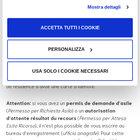
êtes légal en Italie grâce à un titre de séjour (
permesso di
Mostra dettagli
soggiorno
), vous pouvez également être tenu d’avoir l’un
de ces documents:
ACCETTA TUTTI I COOKIE
Carte d’identité –
Carta d’Identità
Numéro fiscal –
Codice Fiscale
PERSONALIZZA
Si vous n’avez pas de carte d’identité, ne vous inquiétez
pas. Habituellement, le permis est utilisé comme document
USA SOLO I COOKIE NECESSARI
d’identité. Sinon, vous pouvez demander à votre Commune
de résidence d’avoir une carte d’identité.
Attention:
si vous avez un
permis de demande d’asile
(
Permesso per Richiesta Asilo
) o un
autorisation
d’attente résultat du recours
(
Permesso per Attesa
Esito Ricorso
), il n’est plus possible de vous inscrire au
bureau d’enregistrement (
ufficio anagrafe
). Pour cette