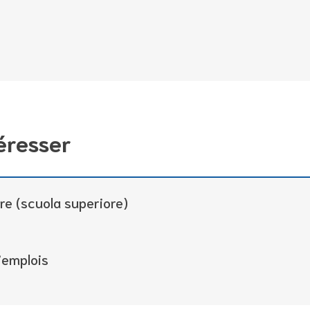
éresser
e (scuola superiore)
’emplois