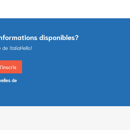
informations disponibles?
e ItaliaHello!
velles de