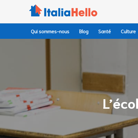
Accéder
au
contenu
principal
Qui sommes-nous
Blog
Santé
Culture
L’éco