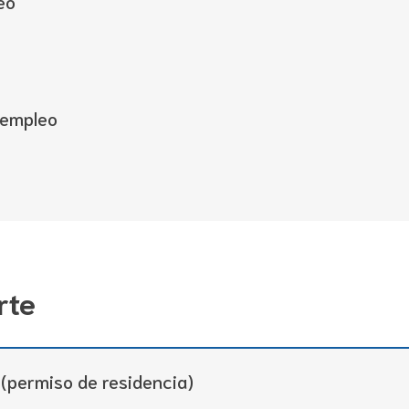
eo
e empleo
rte
 (permiso de residencia)