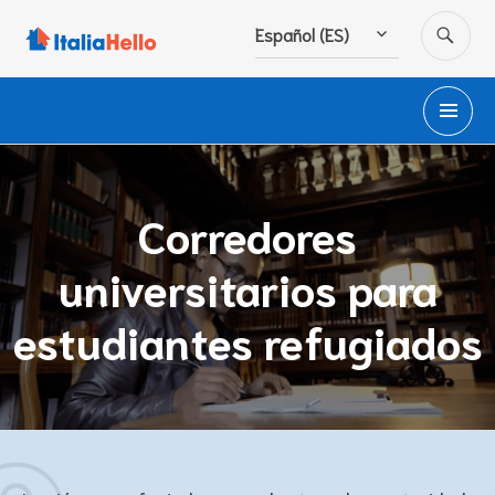
Ir
BU
Español (ES)
al
contenido
M
PR
Corredores
universitarios para
estudiantes refugiados