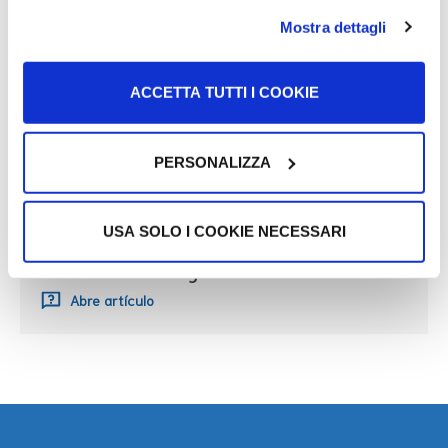
Mostra dettagli
Podría intreresarte
ACCETTA TUTTI I COOKIE
Corredores universitarios para
estudiantes refugiados
PERSONALIZZA
Abre artículo
USA SOLO I COOKIE NECESSARI
Corredores universitarios para
estudiantes refugiados
Abre artículo