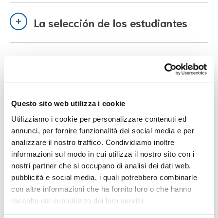
La selección de los estudiantes
Enlaces útiles
Questo sito web utilizza i cookie
Utilizziamo i cookie per personalizzare contenuti ed
Corredores universitarios para
annunci, per fornire funzionalità dei social media e per
estudiantes refugiados
analizzare il nostro traffico. Condividiamo inoltre
informazioni sul modo in cui utilizza il nostro sito con i
UNICORE
nostri partner che si occupano di analisi dei dati web,
Vaya al enlace
pubblicità e social media, i quali potrebbero combinarle
con altre informazioni che ha fornito loro o che hanno
raccolto dal suo utilizzo dei loro servizi.