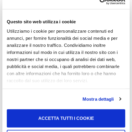
habilidades, certificaciones o experiencia laboral que
puedan ser útiles para el trabajo. Por ejemplo:
«Gracias a mi experiencia laboral como panadero, he
aprendido nuevas habilidades que me ayudarán en
Questo sito web utilizza i cookie
este trabajo».
Utilizziamo i cookie per personalizzare contenuti ed
annunci, per fornire funzionalità dei social media e per
4. Conclusión
analizzare il nostro traffico. Condividiamo inoltre
informazioni sul modo in cui utilizza il nostro sito con i
nostri partner che si occupano di analisi dei dati web,
Agradece el tiempo y la atención que te han
pubblicità e social media, i quali potrebbero combinarle
dedicado y añade que sigue disponible para una
con altre informazioni che ha fornito loro o che hanno
posible entrevista.
raccolto dal suo utilizzo dei loro servizi.
Asegúrate de anotar los anexos o documentos que
vas a enviar, si no los has incluido ya en la carta de
presentación.
Mostra dettagli
Puedes finalizar la carta de presentación escribiendo:
ACCETTA TUTTI I COOKIE
Saludos cordiales,
[nombre y apellido]