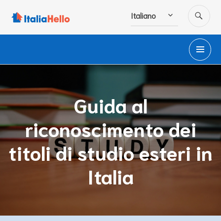
Salta
CE
Italiano
al
contenuto
M
PR
Guida al
riconoscimento dei
titoli di studio esteri in
Italia