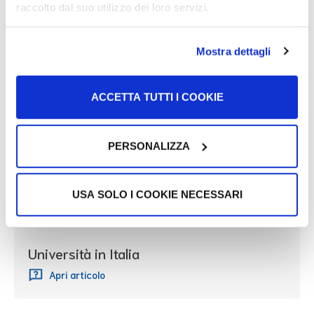
Guida gratuita e multilingue per il riconoscimento dei
raccolto dal suo utilizzo dei loro servizi.
titoli di studio
Apri documento
Mostra dettagli
ACCETTA TUTTI I COOKIE
Potrebbe interessarti
PERSONALIZZA
Il sistema scolastico in Italia
USA SOLO I COOKIE NECESSARI
Apri articolo
Università in Italia
Apri articolo