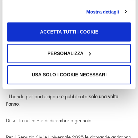
Puoi accedere alla piattaforma in due modi diversi:
Mostra dettagli
Usando il tuo
SPID
Usando delle credenziali (username e password)
ACCETTA TUTTI I COOKIE
che
puoi richiedere da questa pagina
!! ATTENZIONE ricordati che devi allegare alla domanda la
PERSONALIZZA
carta d’identità e
il tuo curriculum
!!
Scadenza
USA SOLO I COOKIE NECESSARI
Il bando per partecipare è pubblicato
solo una volta
l’anno
.
Di solito nel mese di dicembre o gennaio.
Per il
Servizio Civile Universale 2025
le
domande
andranno