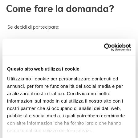
Come fare la domanda?
Se decidi di partecipare:
Leggi il bando pubblico che troverai sul
sito del
Dipartimento per le Politiche Giovanili e il Servizio
Civile Universale
(all’interno c’è scritto tutto: progetti,
requisiti di accesso e modalità di adesione);
Questo sito web utilizza i cookie
Scegli tra i tanti progetti quello a cui si vuole
Utilizziamo i cookie per personalizzare contenuti ed
partecipare cliccando su:
“Scegli il tuo progetto in
annunci, per fornire funzionalità dei social media e per
Italia” o “Scegli il tuo progetto all’estero” nella
analizzare il nostro traffico. Condividiamo inoltre
sezione “Progetti”.
Link al bando.
informazioni sul modo in cui utilizza il nostro sito con i
Compila la domanda di partecipazione
usando la
nostri partner che si occupano di analisi dei dati web,
piattaforma Domanda
on line
(DOL) raggiungibile
pubblicità e social media, i quali potrebbero combinarle
tramite PC, tablet e smartphone all’indirizzo
con altre informazioni che ha fornito loro o che hanno
https://domandaonline.serviziocivile.it
.
raccolto dal suo utilizzo dei loro servizi.