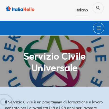
Salta
CE
al
Italiano
contenuto
M
PR
Servizio Civile
Universale
Il Servizio Civile è un programma di formazione e lavoro
pensato per i giovani tra i 18 e i 28 anni per lavorare