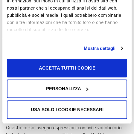
informazioni sul modo in cui utilizza il nostro sito con i
nostri partner che si occupano di analisi dei dati web,
Questo corso di italiano online è formato da 80 lezioni. Le
pubblicità e social media, i quali potrebbero combinarle
lezioni vanno da un livello base, iniziando con l’alfabeto, a
con altre informazioni che ha fornito loro o che hanno
un livello più alto. Devi registrarti con username, email e
raccolto dal suo utilizzo dei loro servizi.
password per accedere al corso.
Spiegazioni in
: Italiano
Mostra dettagli
Struttura
: 80 lezioni
Si concentra su
: pronuncia, vocabolario, grammatica
ACCETTA TUTTI I COOKIE
Raccomandato per
: utenti con una conoscenza base
di italiano
PERSONALIZZA
Loecsen
USA SOLO I COOKIE NECESSARI
Questo corso insegna espressioni comuni e vocabolario.