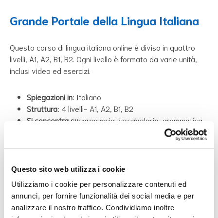
Grande Portale della Lingua Italiana
Questo corso di lingua italiana online è diviso in quattro
livelli, A1, A2, B1, B2. Ogni livello è formato da varie unità,
inclusi video ed esercizi.
Spiegazioni in
: Italiano
Struttura
: 4 livelli- A1, A2, B1, B2
Si concentra su
: pronuncia, vocabolario, grammatica,
comprensione e comunicazione scritta e orale.
Raccomandato per
: utenti con una conoscenza base
di italiano
Questo sito web utilizza i cookie
Utilizziamo i cookie per personalizzare contenuti ed
annunci, per fornire funzionalità dei social media e per
Università per Rifugiati
analizzare il nostro traffico. Condividiamo inoltre