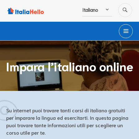
Salta
CE
Italiano
al
contenuto
M
PR
Impara l’italiano online
Su internet puoi trovare tanti corsi di italiano gratuiti
per imparare la lingua ed esercitarti. In questa pagina
puoi trovare tante informazioni utili per scegliere un
corso utile per te.