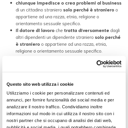
chiunque impedisce o crea problemi al business
di un cittadino straniero
solo perché è straniero
o
appartiene ad una razza, etnia, religione o
orientamento sessuale specifico.
il datore di lavoro
che
tratta diversamente
dagli
altri dipendenti un dipendente straniero
solo perché
è straniero
o appartiene ad una razza, etnia,
religione o orientamento sessuale specifico.
Cosa posso fare se sono
vittima di
Questo sito web utilizza i cookie
discriminazione?
Utilizziamo i cookie per personalizzare contenuti ed
annunci, per fornire funzionalità dei social media e per
Se hai subito delle discriminazioni, puoi
denunciare
il fatto
analizzare il nostro traffico. Condividiamo inoltre
e la persona (o azienda o ufficio) che ti ha discriminato.
informazioni sul modo in cui utilizza il nostro sito con i
Per farlo è meglio chiedere aiuto agli enti o associazioni
nostri partner che si occupano di analisi dei dati web,
che si occupano di difendere i diritti degli stranieri. Loro
pubblicità e social media, i quali potrebbero combinarle