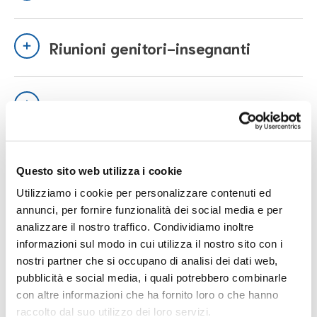
Riunioni genitori-insegnanti
Incontri individuali
Tuo figlio ha bisogno di aiuto con
Questo sito web utilizza i cookie
la lingua italiana?
Utilizziamo i cookie per personalizzare contenuti ed
annunci, per fornire funzionalità dei social media e per
analizzare il nostro traffico. Condividiamo inoltre
informazioni sul modo in cui utilizza il nostro sito con i
Bambini con disabilità
nostri partner che si occupano di analisi dei dati web,
pubblicità e social media, i quali potrebbero combinarle
con altre informazioni che ha fornito loro o che hanno
Resta in contatto anche con gli
raccolto dal suo utilizzo dei loro servizi.