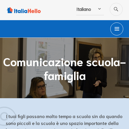
Salta
CE
Italiano
al
contenuto
M
PR
Comunicazione scuola-
famiglia
I tuoi figli passano molto tempo a scuola sin da quando
sono piccoli e la scuola è uno spazio importante della