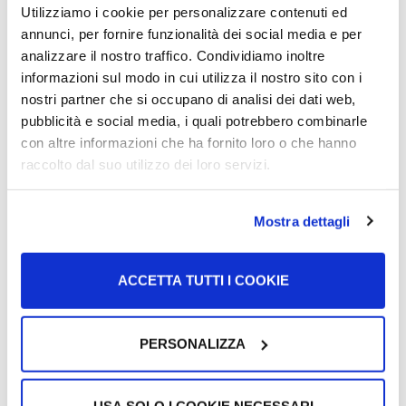
lavorare come desideravo.
Utilizziamo i cookie per personalizzare contenuti ed
annunci, per fornire funzionalità dei social media e per
Ha trovato assistenza in Italia per affrontare questo
analizzare il nostro traffico. Condividiamo inoltre
percorso?
informazioni sul modo in cui utilizza il nostro sito con i
nostri partner che si occupano di analisi dei dati web,
pubblicità e social media, i quali potrebbero combinarle
Ho ricevuto aiuto dal CIR e dalla Comunità Salesiana per
con altre informazioni che ha fornito loro o che hanno
la traduzione dei documenti. (La Dott.ssa Favale, che
raccolto dal suo utilizzo dei loro servizi.
lavora nell’ASL6 Roma, è stata di grande supporto per
verificare i miei titoli). Le maggiori difficoltà sono state:
la
mancanza di denaro, la scarsa conoscenza della lingua
Mostra dettagli
italiana e la complessità burocratica.
Inoltre, molti enti
pubblici volevano aiutarmi ma non avevano le competenze
per farlo efficacemente.
ACCETTA TUTTI I COOKIE
Se avesse la possibilità di migliorare il sistema di
PERSONALIZZA
riconoscimento dei titoli, quali cambiamenti proporrebbe?
Se i ministeri creassero
un dipartimento apposito
per