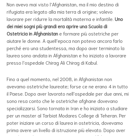
Non avevo mai visto l’Afghanistan, ma il mio destino di
rifugiata era legato alla mia terra di origine; volevo
lavorare per ridurre la mortalità materna e infantile.
Uno
dei miei sogni più grandi era aprire una Scuola di
Ostetricia in Afghanistan
e formare più ostetriche per
aiutare le donne. A quell’epoca non potevo ancora farlo
perché ero una studentessa, ma dopo aver terminato la
laurea sono andata in Afghanistan e ho iniziato a lavorare
presso l’ospedale Chirag Ali Chirag di Kabul.
Fino a quel momento, nel 2008, in Afghanistan non
avevamo ostetriche laureate; forse ce ne erano 4 in tutto
il Paese. Dopo aver lavorato nell’ospedale per due anni, mi
sono resa conto che le ostetriche afghane dovevano
specializzarsi. Sono tornata in Iran e ho iniziato a studiare
per un master al Tarbiat Modares College di Teheran. Per
poter iniziare un corso di laurea in ostetricia, dovevamo
prima avere un livello di istruzione più elevato. Dopo aver