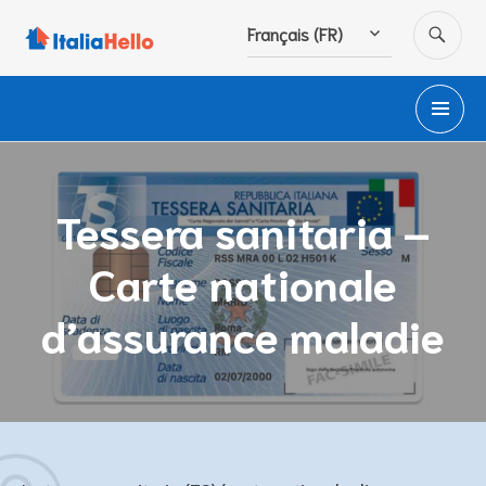
Accéder
RE
Français (FR)
au
contenu
principal
M
PR
Tessera sanitaria –
Carte nationale
d’assurance maladie