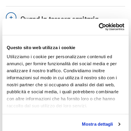
Quand la tessera sanitaria
expire-t-elle et comment la
renouveler ?
Questo sito web utilizza i cookie
Utilizziamo i cookie per personalizzare contenuti ed
annunci, per fornire funzionalità dei social media e per
Que faire si les informations sur
analizzare il nostro traffico. Condividiamo inoltre
la tessera ne sont pas correctes ?
informazioni sul modo in cui utilizza il nostro sito con i
nostri partner che si occupano di analisi dei dati web,
pubblicità e social media, i quali potrebbero combinarle
con altre informazioni che ha fornito loro o che hanno
Si je perds la tessera sanitaria
raccolto dal suo utilizzo dei loro servizi.
Mostra dettagli