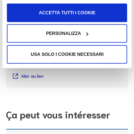
Liens utiles
ACCETTA TUTTI I COOKIE
PERSONALIZZA
Système de la Tessera Sanitaria
Aller au lien
USA SOLO I COOKIE NECESSARI
Numéro Gratuit 800.030.070
Aller au lien
Ça peut vous intéresser