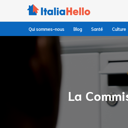
Accéder
au
contenu
principal
Qui sommes-nous
Blog
Santé
Culture
La Commiss