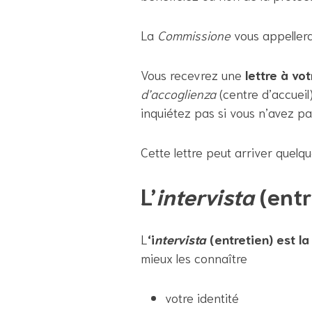
La
Commissione
vous appeller
Vous recevrez une
lettre à vo
d’accoglienza
(centre d’accueil
inquiétez pas si vous n’avez p
Cette lettre peut arriver quel
L’
intervista
(entr
L
‘i
ntervista
(entretien) est l
mieux les connaître
votre identité