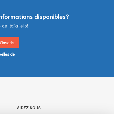
informations disponibles?
e ItaliaHello!
velles de
AIDEZ NOUS