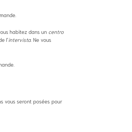
emande.
, vous habitez dans un
centro
e l’
intervista
. Ne vous
emande.
ns vous seront posées pour