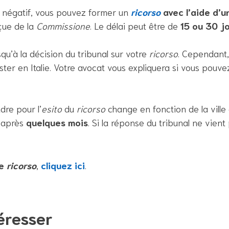
négatif, vous pouvez former un
ricorso
avec l’aide d’u
çue de la
Commissione
. Le délai peut être de
15 ou 30 j
qu’à la décision du tribunal sur votre
ricorso
. Cependant, 
er en Italie. Votre avocat vous expliquera si vous pouvez 
re pour l’
esito
du
ricorso
change en fonction de la ville 
t après
quelques mois
. Si la réponse du tribunal ne vient
le
ricorso
,
cliquez ici
.
éresser