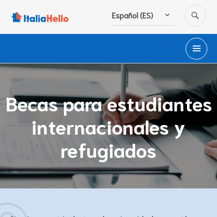
Ir
BU
Español (ES)
al
contenido
M
PR
Becas para estudiantes
internacionales y
refugiados