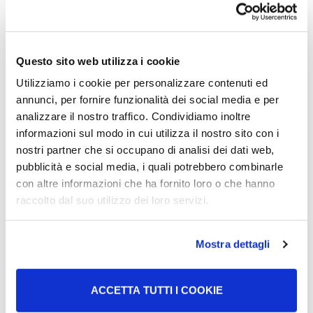
Becas ofrecidas por el gobierno
italiano
Questo sito web utilizza i cookie
Administraciones regionales
Utilizziamo i cookie per personalizzare contenuti ed
annunci, per fornire funzionalità dei social media e per
analizzare il nostro traffico. Condividiamo inoltre
informazioni sul modo in cui utilizza il nostro sito con i
nostri partner che si occupano di analisi dei dati web,
pubblicità e social media, i quali potrebbero combinarle
Enlaces útiles
con altre informazioni che ha fornito loro o che hanno
raccolto dal suo utilizzo dei loro servizi.
Becas ofrecidas por el Gobierno italiano
Mostra dettagli
a estudiantes extranjeros e italianos
residentes en el extranjero (IRE)
ACCETTA TUTTI I COOKIE
Ministerio de Asuntos Exteriores y Cooperación