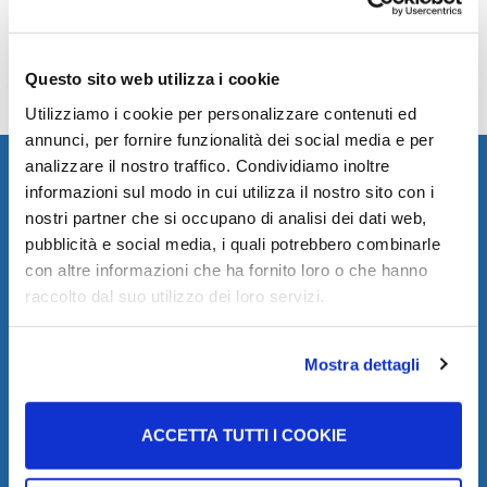
Lazio
Questo sito web utilizza i cookie
Utilizziamo i cookie per personalizzare contenuti ed
annunci, per fornire funzionalità dei social media e per
analizzare il nostro traffico. Condividiamo inoltre
informazioni sul modo in cui utilizza il nostro sito con i
Vuoi ricevere aggiornamenti sui
nostri partner che si occupano di analisi dei dati web,
nostri servizi e le informazioni
pubblicità e social media, i quali potrebbero combinarle
disponibili?
con altre informazioni che ha fornito loro o che hanno
raccolto dal suo utilizzo dei loro servizi.
Iscriviti alla nostra newsletter ed entra a far parte della
Community di ItaliaHello!
Mostra dettagli
ACCETTA TUTTI I COOKIE
Ho letto l’informativa privacy e accetto di ricevere le notizie
di ItaliaHello