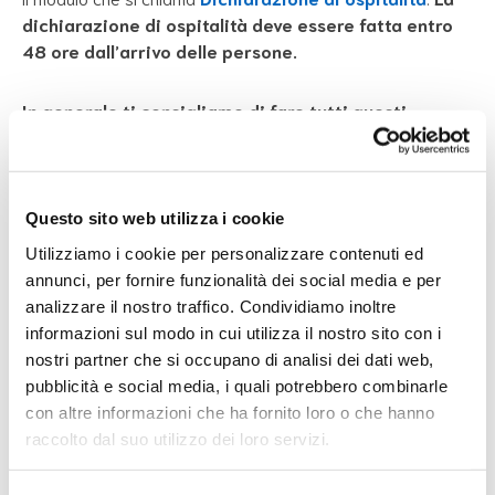
dichiarazione di ospitalità deve essere fatta entro
48 ore dall’arrivo delle persone.
In generale ti consigliamo di fare tutti questi
documenti appena arrivi in Italia. Sarà più semplice
poter accedere a tutti i servizi di cui hai bisogno.
Questo sito web utilizza i cookie
Per trovare i contatti della questura più vicina a te puoi
cercare su Google: Questura + il nome della città dove ti
Utilizziamo i cookie per personalizzare contenuti ed
trovi.
annunci, per fornire funzionalità dei social media e per
analizzare il nostro traffico. Condividiamo inoltre
informazioni sul modo in cui utilizza il nostro sito con i
nostri partner che si occupano di analisi dei dati web,
Potrebbe interessarti
pubblicità e social media, i quali potrebbero combinarle
con altre informazioni che ha fornito loro o che hanno
raccolto dal suo utilizzo dei loro servizi.
Emergenza Ucraina – La protezione