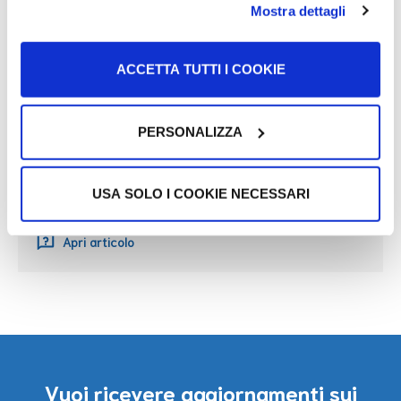
Mostra dettagli
Temporanea
Apri articolo
ACCETTA TUTTI I COOKIE
Emergenza Ucraina – Accoglienza in
Italia
PERSONALIZZA
Apri articolo
Emergenza Ucraina – Assistenza
USA SOLO I COOKIE NECESSARI
Sanitaria in Italia
Apri articolo
Vuoi ricevere aggiornamenti sui