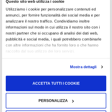
Діти молодше 16 років які не мають паспорта у
Questo sito web utilizza i cookie
цьому випадку вам потрібно звернутися в
Utilizziamo i cookie per personalizzare contenuti ed
консульство і внести дані дитини в паспорт;
annunci, per fornire funzionalità dei social media e per
Якщо у вас не має паспорта. Консульство
analizzare il nostro traffico. Condividiamo inoltre
видасть вам документ, що засвідчує вашу особу,
informazioni sul modo in cui utilizza il nostro sito con i
який має ту ж цінність, що й паспорт, але
nostri partner che si occupano di analisi dei dati web,
терміном на 6 місяців. Це
приклад документа
,
pubblicità e social media, i quali potrebbero combinarle
який вам буде видано, подивіться pdf в розділі
con altre informazioni che ha fornito loro o che hanno
корисних документів внизу сторінки.
raccolto dal suo utilizzo dei loro servizi.
Корисні номери
Mostra dettagli
Через надзвичайну ситуацію в Україні сайт
ACCETTA TUTTI I COOKIE
консульства не працює належним чином. Тому ми
вказуємо на сторінки у Facebook, на які ви можете
стежити, щоб залишатися в курсі. Дізнатися години
PERSONALIZZA
роботи можна за телефоном.