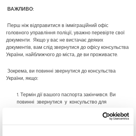
ВАЖЛИВО
:
Перш ніж відправитися в імміграційний офіс
головного управління поліції, уважно перевірте свої
документи. Якщо у вас не вистачає деяких
документів, вам слід звернутися до офісу консульства
України, найближчого до міста, де ви проживаєте.
Зокрема, ви повинні звернутися до консульства
України, якщо:
Термін дії вашого паспорта закінчився. Ви
повинні звернутися у консульство для
поновлення;
Ви маєте тільки український паспорт,
консульство видасть вам документ, що засвідчує
вашу особу тривалість документу 6 місяців;