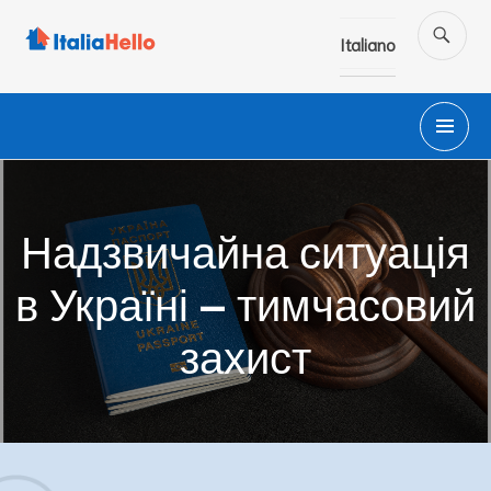
Salta
CE
al
Italiano
contenuto
M
PR
Надзвичайна ситуація
в Україні – тимчасовий
захист