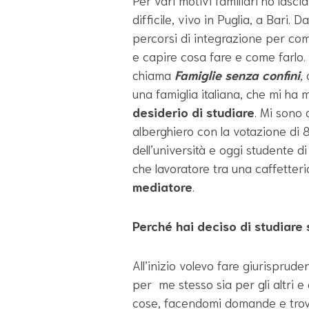
Per vari motivi familiari ho lasc
difficile, vivo in Puglia, a Bari. 
percorsi di integrazione per co
e capire cosa fare e come farlo
chiama
Famiglie senza confini
,
una famiglia italiana, che mi ha m
desiderio di studiare
. Mi sono 
alberghiero con la votazione di 8
dell’università e oggi studente di
che lavoratore tra una caffetteri
mediatore
.
Perché hai deciso di studiare s
All’inizio volevo fare giurisprude
per me stesso sia per gli altri 
cose, facendomi domande e trov