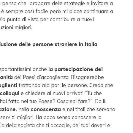
lte penso che proporre delle strategie e invitare a
è sempre così facile però mi piace continuare a
mio punto di vista per contribuire a nuovi
zioni migliori.
usione delle persone straniere in Italia
Importantissimi anche
la partecipazione dei
ianità
dei Paesi d’accoglienza. Bisognerebbe
oglienti
trattando alla pari le persone. Credo che
 colloqui
e chiedere ai nuovi arrivati “Tu che
ai fatto nel tuo Paese? Cosa sai fare?”. Da lì,
azione
, nella
conoscenza
e nei titoli che servono
ervizi migliori. Ha poco senso conoscere la
a della società che ti accoglie, dei tuoi doveri e