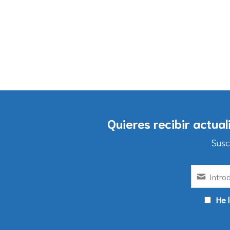
Quieres recibir actua
Susc
He l