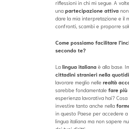
riflessioni in chi mi segue. A vo
una
partecipazione attiva
non 
dare la mia interpretazione e il 
confronti, scambi e proporre solu
Come possiamo facilitare l’incl
secondo te?
La
lingua italiana
è alla base. 
cittadini stranieri nella quotid
lavorare meglio nelle
realtà acc
sarebbe fondamentale
fare più
esperienza lavorativa hai? Cosa h
investire tanto anche nella
form
in questo Paese per accedere a s
lingua italiana ma non sapere null
dei tuoi diritti.