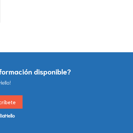
nformación disponible?
ello!
liaHello