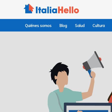
Ir
al
contenido
Quiénes somos
Blog
Salud
Cultura
Lucien Cr
Vivo in me