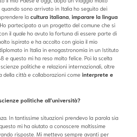
iato il mio Paese e oggi, dopo un viaggio molto
Da quando sono arrivato in Italia ho seguito dei
mprendere la
cultura italiana
,
imparare la lingua
. Ho partecipato a un progetto del comune che si
 con il quale ho avuto la fortuna di essere parte di
olto ispirato e ha accolto con gioia il mio
diplomato in Italia in enogastronomia in un Istituto
8 e questo mi ha reso molto felice. Poi la scelta
 scienze politiche e relazioni internazionali, oltre
a della città e collaborazioni come
interprete e
cienze politiche all’università?
nza. In tantissime situazioni prendevo la parola sia
e questo mi ha aiutato a conoscere moltissime
ando risposte. Mi mettevo sempre avanti per