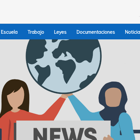
Escuela
Trabajo
Leyes
Documentaciones
Notici
is Haba, dalla Guinea 
zzo alla gente e mi s
loro. Sono uno di loro