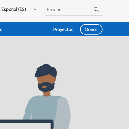
Buscar:
Español (ES)
as
Proyectos
Donar
in Italia:
ento uno di
.