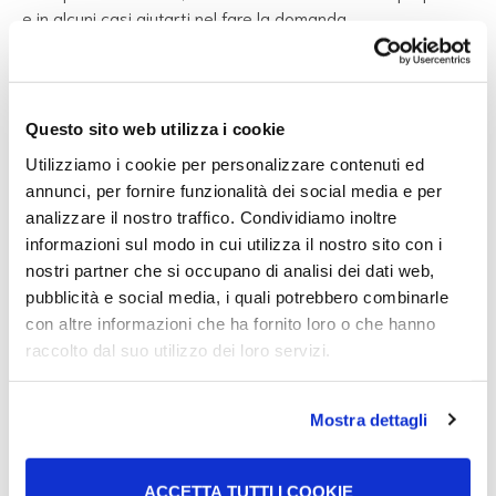
e in alcuni casi aiutarti nel fare la domanda.
Questo sito web utilizza i cookie
Bonus asilo nido
Utilizziamo i cookie per personalizzare contenuti ed
annunci, per fornire funzionalità dei social media e per
analizzare il nostro traffico. Condividiamo inoltre
Carta famiglia
informazioni sul modo in cui utilizza il nostro sito con i
nostri partner che si occupano di analisi dei dati web,
pubblicità e social media, i quali potrebbero combinarle
con altre informazioni che ha fornito loro o che hanno
Premio alla nascita: “Bonus
raccolto dal suo utilizzo dei loro servizi.
mamma domani”
Mostra dettagli
Bonus bebè
ACCETTA TUTTI I COOKIE