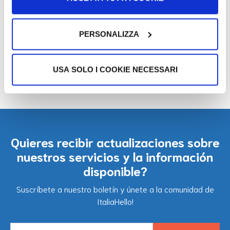
Assegno per il nucleo familiare
PERSONALIZZA
con tre figli minori
USA SOLO I COOKIE NECESSARI
Quieres recibir actualizaciones sobre
nuestros servicios y la información
disponible?
Suscríbete a nuestro boletín y únete a la comunidad de
ItaliaHello!