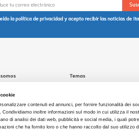
eído la política de privacidad y acepto recibir las noticias de Ita
 somos
Temas
taliaHello?
Salud
Cultura
 cookie
Escuela
rsonalizzare contenuti ed annunci, per fornire funzionalità dei so
o. Condividiamo inoltre informazioni sul modo in cui utilizza il nost
Trabajo
ano di analisi dei dati web, pubblicità e social media, i quali pot
Leyes
azioni che ha fornito loro o che hanno raccolto dal suo utilizzo de