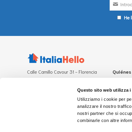
He l
Calle Camillo Cavour 31 - Florencia
Quiénes
Otras sedes operativas:
¿Qué es I
Roma - Milán
Misión
Questo sito web utilizza i
Personas
Utilizziamo i cookie per pe
CF 94276870485
analizzare il nostro traffic
info@italiahello.it
UsaHello
nostri partner che si occup
combinarle con altre inform