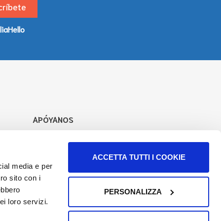
liaHello
APÓYANOS
Apoya nuestro trabajo para aumentar
la oferta de información y servicios.
ACCETTA TUTTI I COOKIE
Descubre cómo
cial media e per
ro sito con i
Síguenos en
rebbero
PERSONALIZZA
i loro servizi.