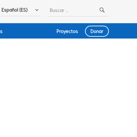
Buscar:
Español (ES)
as
Proyectos
Donar