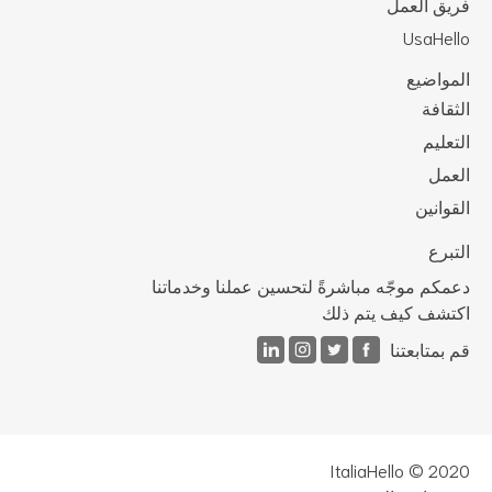
يق العمل
UsaHel
مواضيع
ثقافة
تعليم
عمل
قوانين
تبرع
مكم موجّه مباشرةً لتحسين عملنا وخدماتنا
تشف كيف يتم ذلك
 بمتابعتنا
ItaliaHello © 20