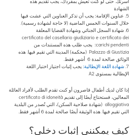
رتك. حتى لو كنت تعيش بمفردك، يجب تقديم هذه
شهادة
عناوين الإقامة: يجب أن تذكر العناوين التي عشت فيها
ال السنوات الخمس الماضية (لا حاجة لشهادة رسمية).
شهادة السجل الجنائي وشهادة القضايا المعلقة
certificato del casellario giudiziario e certificato d
carichi pendenti: يجب طلب هذه المستندات من
Palazzo di Giustizia (محكمة) المدينة التي تقيم فيها. هذه
ثائق صالحة لمدة 6 أشهر فقط.
شهادة اللغة الإيطالية:
يجب إثبات اجتياز اختبار اللغة
إيطالية بمستوى A2
ا كان لديك أطفال قاصرون أو كنت تقدم الطلب لأفراد العائلة
المعالين، فستحتاج أيضًا إلى تقديم certificato di idoneità
alloggiativa (شهادة صلاحية السكن)، التي تُصدر من البلدية
تي تقيم فيها. هذه الوثيقة أيضًا صالحة لمدة 6 أشهر فقط.
يف يمكنني إثبات دخلي؟