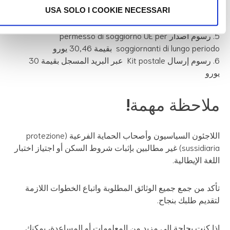
USA SOLO I COOKIE NECESSARI
طابع مالي بقيمة 16 يورو
رسوم اصدار permesso di soggiorno UE per
soggiornanti di lungo peri بقيمة 30,46 يورو
رسوم إرسال Kit postale عبر البريد المسجل بقيمة 30
رو
لاحظة مهمة!
اللاجئون السياسيون وأصحاب الحماية الفرعية (protezione
sussidiaria) غير مطالبين بإثبات شروط السكن أو اجتياز اختبار
لغة الإيطالية.
كد من جمع جميع الوثائق المطلوبة واتباع الخطوات اللازمة
قديم طلبك بنجاح.
ا كنت بحاجة إلى مزيد من المعلومات أو المساعدة، يمكنك