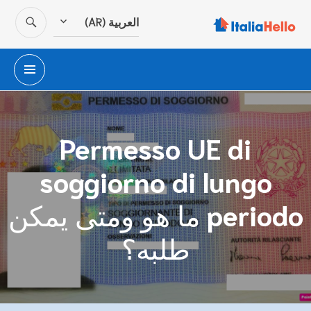
SEARCH
العربية (AR)
co
RIMARY
MENU
Permesso UE di
soggiorno di lungo
periodo ما هو ومتى يمكن
طلبه؟