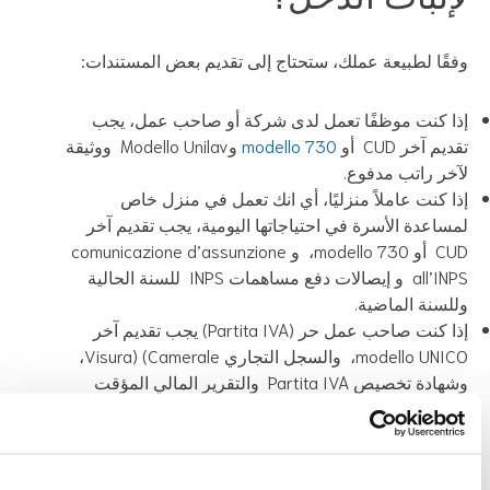
قًا لطبيعة عملك، ستحتاج إلى تقديم بعض المستندات:
ا كنت موظفًا تعمل لدى شركة أو صاحب عمل، يجب
يم آخر CUD أو
modello 730
وModello Unilav ووثيقة
خر راتب مدفوع.
ا كنت عاملاً منزليًا، أي انك تعمل في منزل خاص
ساعدة الأسرة في احتياجاتها اليومية، يجب تقديم آخر
CUD أو modello 730، و comunicazione d’assunzione
all’INPS و إيصالات دفع مساهمات INPS للسنة الحالية
لسنة الماضية.
إذا كنت صاحب عمل حر (Partita IVA) يجب تقديم آخر
modello UNICO، والسجل التجاري Visura) (Camerale،
وشهادة تخصيص Partita IVA والتقرير المالي المؤقت
قعًا من المحاسب.
م تبلغ تكلفة إصدار وتجديد هذا