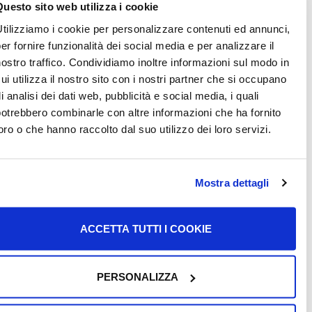
Questo sito web utilizza i cookie
لتصريح؟
Utilizziamo i cookie per personalizzare contenuti ed annunci,
per fornire funzionalità dei social media e per analizzare il
لتقديم طلب permesso di soggiorno di lungo periodo UE
nostro traffico. Condividiamo inoltre informazioni sul modo in
يجب تقديم الطلب في Questura في المدينة التي تقيم فيها
cui utilizza il nostro sito con i nostri partner che si occupano
اج إلى ملء Kit postale في مكتب البريد.
di analisi dei dati web, pubblicità e social media, i quali
potrebbero combinarle con altre informazioni che ha fornito
 التكاليف اللازمة:
loro o che hanno raccolto dal suo utilizzo dei loro servizi.
طابع مالي بقيمة 16 يورو
Mostra dettagli
رسوم اصدار permesso di soggiorno UE per
soggiornanti di lungo peri بقيمة 130,46 يورو
رسوم إرسال Kit postale عبر البريد المسجل بقيمة 30
ACCETTA TUTTI I COOKIE
رو
إذا كنت ترغب في تجديد التصريح permesso di soggiorno di
PERSONALIZZA
lungo periodo UE يجب عليك أيضًا استخدام Kit postale. في
ه الحالة يتوجب دفع الرسوم التالية: