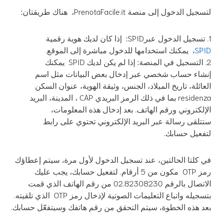
يل الدخول إلى منصة PrenotaFacile.it، هناك طريقتان:
تسجيل الدخول عبرSPID: إذا كان لديك هوية رقمية
SP
، يمكنك استخدامها للدخول مباشرة إلى الموقع.
التسجيل في المنصة: إذا لم يكن لديك SPID يمكنك
شاء حساب شخصي عبر إدخال بعض البيانات مثل اسم
عائلة، تاريخ الميلاد، الجنس، وثيقة الهوية، عنوان السكن
residenza بما في ذلك الرمز البريدي CAP ، المدينة، البريد
إلكتروني ورقم الهاتف. بعد إدخال هذه المعلومات،
تلقى رسالة عبر البريد الإلكتروني تحتوي على رابط
فعيل حسابك.
 كلتا الحالتين، عند تسجيل الدخول لأول مرة، سيتم إعطاؤك
رمز OTP مكون من 5 أرقام. لتفعيل حسابك، يجب عليك
الاتصال بالرقم 02.82308230 من رقم الهاتف الذي قمت
بتسجيله واتباع التعليمات الصوتية لإدخال رمز OTP الذي تلقيته.
د هذه الخطوة، سيتم التحقق من رقم هاتفك وسيتفعّل حسابك.