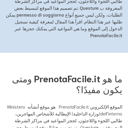
لبي اللجوء واللاجئون، لحجز المواعيد في مراكز الشرطة
المعروفة ب Questure .تم تصميم هذا الموقع لتبسيط بعض
الطلبات، ولكن ليس جميع أنواع permesso di soggiorno يمكن
بها عبر هذا النظام. اقرأ هذا المقال لمعرفة كيفية تسجيل
دخول إلى الموقع وما هي المواعيد التي يمكنك حجزها عبر
PrenotaFacile.
ما هو PrenotaFacile.it ومتى
كون مفيدًا؟
الموقع الإلكتروني PrenotaFacile.it هو موقع أنشأته Ministero
dell’interno(وزارة الداخلية) الإيطالية للأشخاص المهاجرين،
لبي اللجوء واللاجئون، لحجز المواعيد في مراكز الشرطة
المعروفة ب Questure .تم تصميم هذا الموقع لتبسيط بعض