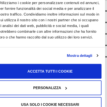
Utilizziamo i cookie per personalizzare contenuti ed annunci,
mediche/gravida للعلاج الطبي أو الحمل.
per fornire funzionalità dei social media e per analizzare il
إصدار/تجديد/بدل Permesso di soggiorno per cure
nostro traffico. Condividiamo inoltre informazioni sul modo in
med للعلاج الطبي.
cui utilizza il nostro sito con i nostri partner che si occupano
إصدار/تجديد/بدل Permesso di soggiorno per
di analisi dei dati web, pubblicità e social media, i quali
assistenza min للقاصرين.
potrebbero combinarle con altre informazioni che ha fornito
تجديد/بدل Permesso di soggiorno cartaceo (وثيقة
loro o che hanno raccolto dal suo utilizzo dei loro servizi.
إقامة الورقية) لطالبي اللجوء
Richiesta asilo
.
إصدار أول Permesso di soggiorno إلكتروني بعد صدور
ار إيجابي من
اللجنة الإقليمية
أو المحكمة.
Mostra dettagli
تجديد/بدل Permesso di soggiorno إلكتروني (للحماية
فرعية والحماية الخاصة).
ACCETTA TUTTI I COOKIE
أثناء حجز الموعد، سيُطلب منك اختيار Questura التي تود
توجه إليها والوقت المتاح. تأكد من إحضار جميع المستندات
مطلوبة في يوم الموعد، والوصول في الوقت المحدد مع نسخة
PERSONALIZZA
 ورقة الحجز التي حصلت عليها من موقع PrenotaFacile.it.
USA SOLO I COOKIE NECESSARI