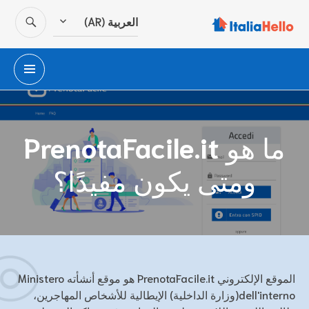
SEARCH
العربية (AR)
co
RIMARY
MENU
ما هو PrenotaFacile.it
ومتى يكون مفيدًا؟
الموقع الإلكتروني PrenotaFacile.it هو موقع أنشأته Ministero
dell'interno(وزارة الداخلية) الإيطالية للأشخاص المهاجرين،