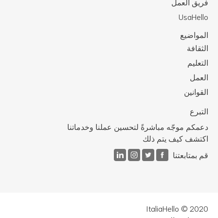
يق العمل
UsaHel
مواضيع
ثقافة
تعليم
عمل
قوانين
تبرع
مكم موجّه مباشرةً لتحسين عملنا وخدماتنا
تشف كيف يتم ذلك
 بمتابعتنا
ItaliaHello © 20