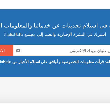
ي استلام تحديثات عن خدماتنا والمعلومات ا
اشترك في النشرة الإخبارية وانضم إلى مجتمع ItaliaHello!
لقد قرأت معلومات الخصوصية و أوافق على استلام الأخبار من ItaliaHello
المواضيع