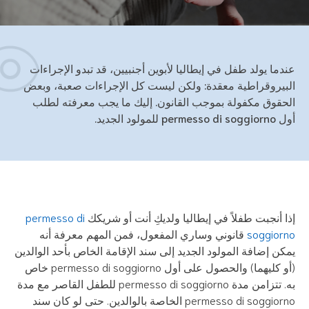
ندما يولد طفل في إيطاليا لأبوين أجنبيين، قد تبدو الإجراءات
بيروقراطية معقدة: ولكن ليست كل الإجراءات صعبة، وبعض
حقوق مكفولة بموجب القانون. إليك ما يجب معرفته لطلب
permesso d للمولود الجديد.
ا أنجبت طفلاً في إيطاليا ولديكِ أنت أو شريكك
permesso di
soggior
قانوني وساري المفعول، فمن المهم معرفة أنه
كن إضافة المولود الجديد إلى سند الإقامة الخاص بأحد الوالدين
(أو كليهما) والحصول على أول permesso di soggiorno خاص
به. تتزامن مدة permesso di soggiorno للطفل القاصر مع مدة
permesso di soggiorno الخاصة بالوالدين. حتى لو كان سند