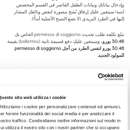
دخال بياناتكِ وبيانات الطفل القاصر في القسم المخصص.
تبه! سيتعين عليكِ إرفاق نُسَخ مصورة لبعض وثائقكِ المشار
يها في الطرد البريدي (لا تضع النسخ الأصلية أبداً!).
غ تكلفة طلب تحديث permesso di soggiorno الخاص بكِ
30 يورو
، وسيتعين عليكِ دفع قسيمة ثانية (bollettino) بقيمة
30.46 يورو لنفس الطرد من أجل permesso di soggiorno
مولود الجديد.
​بفضل هذا permesso di soggiorno، يمكن تسجيل الطفل في
نظام الخدمة الصحية الوطنية (Servizio Sanitario Nazionale)
 طريق أحدالوالدين.
Questo sito web utilizza i cookie
Utilizziamo i cookie per personalizzare contenuti ed annunci,
وابط مفيدة
per fornire funzionalità dei social media e per analizzare il
nostro traffico. Condividiamo inoltre informazioni sul modo in
cui utilizza il nostro sito con i nostri partner che si occupano