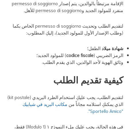
الإقامة مرتبطاً بالوالدين، يتم إصدار permesso di soggiorno
د للمولود الجديد وpermesso di soggiorno للأهل.
​لتقديم الطلب وتحديث permesso di soggiorno الخاص بكما
طلب الإصدار الأول للمولود الجديد)، إليكِ المطلوب:
ادة ميلاد
الطفل؛
لرمز الضريبي (
codice fiscale
) للمولود الجديد؛
ثائق الهوية لأحد الوالدين، الذي يقدم الطلب.
يفية تقديم الطلب
​لتقديم الطلب، يجب عليكِ استخدام الطرد البريدي (kit postale)
ذي يمكنكِ استلامه مجاناً من
مكاتب البريد في شبابيك
​في هذه الحالة، يجب عليكِ ملء النموذج ١ (Modulo 1) فقط،