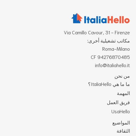
Via Camillo Cavour, 31 - Firen
اتب تشغيلية أخرى:
Roma-Mila
CF 942768704
info@italiahello.
 نحن
ا هي ItaliaHello؟
مهمة
يق العمل
UsaHel
مواضيع
ثقافة