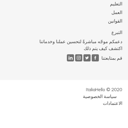
تعليم
عمل
قوانين
تبرع
مكم موجّه مباشرةً لتحسين عملنا وخدماتنا
تشف كيف يتم ذلك
 بمتابعتنا
ItaliaHello © 20
سياسة الخصوصية
اعتمادات